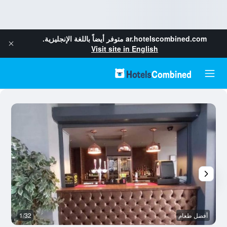
ar.hotelscombined.com
متوفر أيضاً باللغة الإنجليزية.
Visit site in English
أفضل طعام
1/32
غر