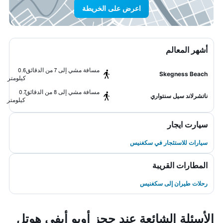
اعرض على الخريطة
أشهر المعالم
مسافة مشي إلى 7 من الدقائق
0.6
Skegness Beach
كيلومتر
مسافة مشي إلى 8 من الدقائق
0.7
ناتشرلاند سيل سنتواري
كيلومتر
سيارت ايجار
سيارات للاستئجار في سكغنيس
المطارات القريبة
رحلات طيران إلى سكغنيس
الأسئلة الشائعة عند حجز أويو أيفي هوتل