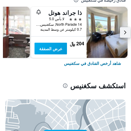
فنادق رخيصة في سكغنيس
ذا جراند هوتل
3 نجوم
لا بأس 5.0
14 North Parade, سكغنيس, المملكة المتحدة
0.7 كيلومتر عن وسط المدينة
204 ﷼
عرض الصفقة
شاهد أرخص الفنادق في سكغنيس
استكشف سكغنيس