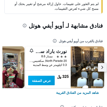
لم يتم العثور على تقييمات. حاول إزالة مرشح أو تغيير بحثك أو
مسح كل شيء لعرض التقييمات.
فنادق مشابهة لـ أويو أيفي هوتل
فنادق بالقرب من أويو أيفي هوتل
نورث باراد سي فرونت أكوموديشن
3 نجوم
ممتاز 8.6
20 North Parade, سكغنيس, المملكة المتحدة
0.3 كيلومتر عن وسط المدينة
325 ﷼
عرض الصفقة
شاهد المزيد من الفنادق القريبة