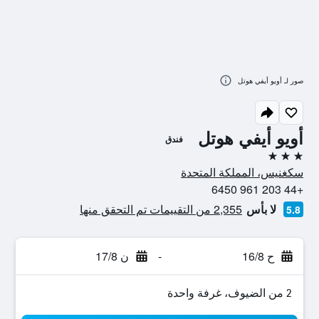
صور لـ أويو أيفي هوتل
أويو أيفي هوتل
فندق
3 نجوم
سكغنيس، المملكة المتحدة
+44 203 961 6450
لا بأس
2,355 من التقييمات تم التحقق منها
5.8
ح 16/8
-
ن 17/8
2 من الضيوف، غرفة واحدة