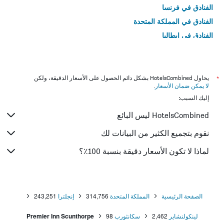
الفنادق في فرنسا
الفنادق في المملكة المتحدة
الفنادق في إيطاليا
الفنادق في تايلاند
*
يحاول HotelsCombined بشكل دائم الحصول على الأسعار الدقيقة، ولكن
لا يمكن ضمان الأسعار
.
إليك السبب:
HotelsCombined ليس البائع
نقوم بتجميع الكثير من البيانات لك
لماذا لا تكون الأسعار دقيقة بنسبة 100٪؟
الصفحة الرئيسية
المملكة المتحدة
314,756
إنجلترا
243,251
لينكولنشاير
2,462
سكانثورب
98
Premier Inn Scunthorpe