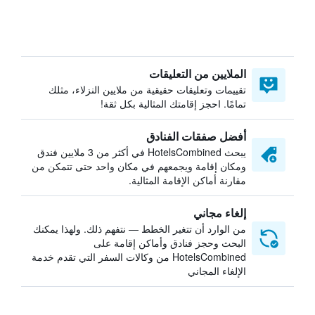
الملايين من التعليقات
تقييمات وتعليقات حقيقية من ملايين النزلاء، مثلك
تمامًا. احجز إقامتك المثالية بكل ثقة!
أفضل صفقات الفنادق
يبحث HotelsCombined في أكثر من 3 ملايين فندق
ومكان إقامة ويجمعهم في مكان واحد حتى تتمكن من
مقارنة أماكن الإقامة المثالية.
إلغاء مجاني
من الوارد أن تتغير الخطط — نتفهم ذلك. ولهذا يمكنك
البحث وحجز فنادق وأماكن إقامة على
HotelsCombined من وكالات السفر التي تقدم خدمة
الإلغاء المجاني