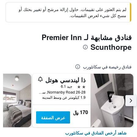
لم يتم العثور على تقييمات. حاول إزالة مرشح أو تغيير بحثك أو
مسح كل شيء لعرض التقييمات.
فنادق مشابهة لـ Premier Inn
Scunthorpe
فنادق رخيصة في سكانثورب
ذا ليندسي هوتل
2 نجمتين
جيد 6.1
26-28 Normanby Road, سكانثورب, المملكة المتحدة
1.9 كيلومتر عن وسط المدينة
170 ﷼
عرض الصفقة
شاهد أرخص الفنادق في سكانثورب