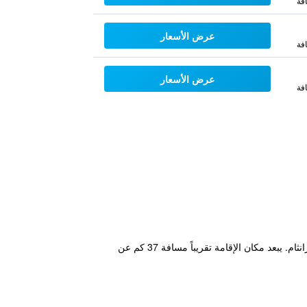
فة
عرض الأسعار
فة
عرض الأسعار
فة
يقع مكان إقامة "Urban Hotel Grantham" ضمن 43 كم من جامعة لينكولن و47 كم من شارع بلغراف، ويوفر غرفاً في غرانثام. يبعد مكان الإقامة تقريباً مسافة 37 كم عن