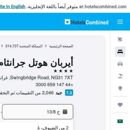
ar.hotelscombined.com
متوفر أيضاً باللغة الإنجليزية.
site in English
رحلات طيران
الصفحة الرئيسية
المملكة المتحدة
314,707
فنادق
أيربان هوتل جرانثام
سيارات
4 نجوم
حزم العروض
Swingbridge Road, NG31 7XT, غرانثام, إنجلترا, المملكة المتحدة
+44 147 659 3000
استكشاف
جيد
2,046 من التقييمات تم التحقق منها
7.3
رحلات
خ 13/8
-
العَرَبِيَّة
2 من الضيوف، غرفة واحدة