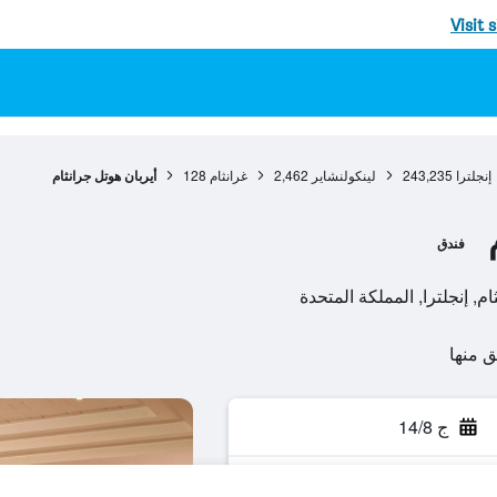
Visit 
إنجلترا
243,235
لينكولنشاير
2,462
غرانثام
128
أيربان هوتل جرانثام
فندق
ج 14/8