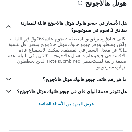
هوتل هالاجونج
هل الأسعار في جيجو هانوك هوتل هالاجونج قابلة للمقارنة
بفنادق 3 نجوم في سيوغويبو؟
تكلف فنادق سيوغويبو المصنفة 3 نجوم عادة 263 ﷼ في الليلة ،
ولكن وسطياً يتوفر جيجو هانوك هوتل هالاجونج بسعر أقل بنسبة
11% عن معدل السعر في المنطقة. يمكنك الاستمتاع عادة
بالاقامة في جيجو هانوك هوتل هالاجونج بـ 291 ﷼ في الليلة. هذه
صفقة رائعة لمستخدمي HotelsCombined الذين يخططون
لزيارة سيوغويبو.
ما هو رقم هاتف جيجو هانوك هوتل هالاجونج؟
هل تتوفر خدمة الواي فاي في جيجو هانوك هوتل هالاجونج؟
عرض المزيد من الأسئلة الشائعة