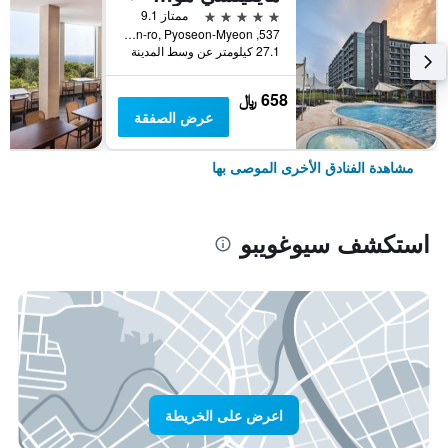
5 نجوم
ممتاز 9.1
537, Minsokhaean-ro, Pyoseon-Myeon, سيوغويبو, كوريا الجنوبية
27.1 كيلومتر عن وسط المدينة
658 ﷼
عرض الصفقة
مشاهدة الفنادق الأخرى الموصى بها
استكشف سيوغويبو
اعرض على الخريطة