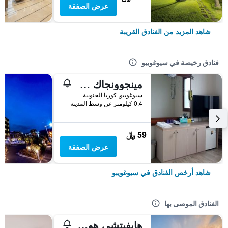
عرض الصفقة
شاهد المزيد من الفنادق القريبة
فنادق رخيصة في سيوغويبو
مينجوونجاك جيستهاوس
سيوغويبو, كوريا الجنوبية
0.4 كيلومتر عن وسط المدينة
59 ﷼
عرض الصفقة
شاهد أرخص الفنادق في سيوغويبو
الفنادق الموصى بها
هايفيتشي هوتل آند ريزورت جيجو