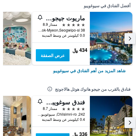
أفضل الفنادق في سيوغويبو
ماريوت جيجو شنوا وورلد هوتلز آند ريزورتس
5 نجوم
ممتاز 8.9
38 Sinhwayeoksa-ro 304Beon-Gil, Andeok-Myeon,Seogwipo-si, سيوغويبو, كوريا الجنوبية
0.0 كيلومتر عن وسط المدينة
434 ﷼
عرض الصفقة
شاهد المزيد من أهم الفنادق في سيوغويبو
فنادق بالقرب من جيجو هانوك هوتل هالاجونج
فندق سوغويبو كيه إيه إل
5 نجوم
ممتاز 8.7
242, Chilsimni-ro, سيوغويبو, كوريا الجنوبية
0.4 كيلومتر عن وسط المدينة
336 ﷼