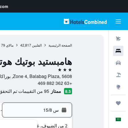
.com
رحلات طيران
الصفحة الرئيسية
الفلبين
42,817
مالاي
79
فنادق
هامبستيد بوتيك هوت
سيارات
3 نجوم
حزم العروض
Zone 4, Balabag Plaza, 5608, بوراكاي, مقاطعة أكلان, الفلبين
+63 362 882 469
استكشاف
ممتاز
95 من التقييمات تم التحقق منها
8.5
رحلات
س 15/8
-
العَرَبِيَّة
2 من الضيوف، غرفة واحدة