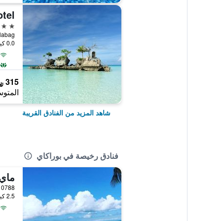
tel
3 نجوم
, Balabag
0.0 كيلومتر عن وسط المدينة
315 ﷼
المتوس
شاهد المزيد من الفنادق القريبة
فنادق رخيصة في بوراكاي
ماي
0788 Manoc Manoc, Cagban, بوراكاي, الفلبين
2.5 كيلومتر عن وسط المدينة