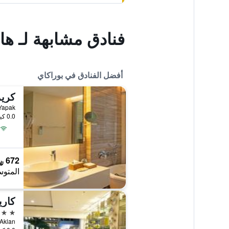
فنادق مشابهة لـ ها
أفضل الفنادق في بوراكاي
angay Yapak
0.0 كيلومتر عن وسط المدينة
672 ﷼
المتوس
كاري
5 نجوم