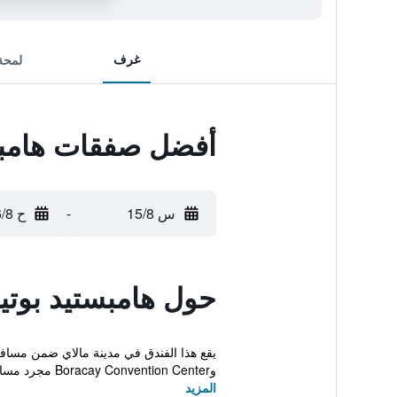
غرف
لمحة
أفضل صفقات هامبس
س 15/8
-
ح 16/8
حول هامبستيد بوتي
وBoracay Convention Center مجرد مسافة قصيرة...
المزيد