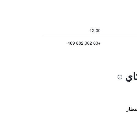
12:00
+63 362 882 469
اي
مطار