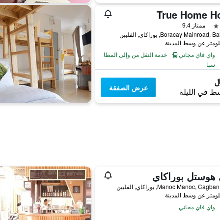
True Home Ho
ممتاز 9.4
Boracay Mainroad, بوراكاي, الفلبين
واي فاي مجاني
خدمة النقل من وإلى المطار
سبا
عرض الصفقة
ط في الليلة
 هوستل بوراكاي
واي فاي مجاني