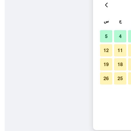
ج
س
5
4
12
11
19
18
26
25