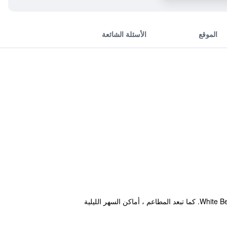
الموقع
الأسئلة الشائعة
يقع هذا الفندق في مدينة مالاي ضمن مسافة قصيرة سيراً على الأقدام من أماكن الجذب السياحي القريبة، من ضمنها White Beach. كما تبعد المطاعم ، أماكن السهر الليلية