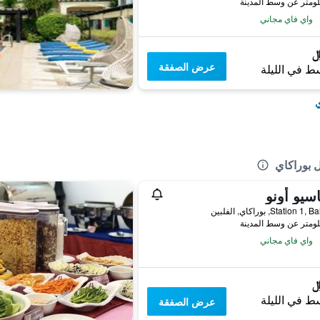
واي فاي مجاني
عرض الصفقة
ط في الليلة
ي
ل بوراكاي
سيو أونو
Station, بوراكاي, الفلبين
واي فاي مجاني
ط في الليلة
عرض الصفقة