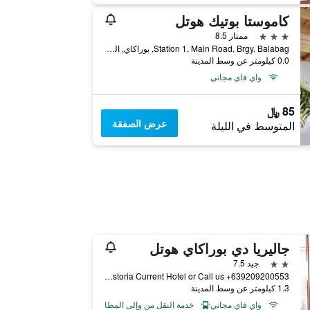
كاموستا بوتيك هوتل
3 نجوم
ممتاز 8.5
Station 1, Main Road, Brgy. Balabag, بوراكاي, الفلبين
0.0 كيلومتر عن وسط المدينة
واي فاي مجاني
85 ﷼
عرض الصفقة
المتوسط في الليلة
جاليريا دي بوراكاي هوتل
2 نجمتين
جيد 7.5
Galleria de Boracay, From Cagban Pier Ask The Driver to Drop You at Budget Mart Old Talipapa Road to The White Beach Boracay Island .at The Back of Astoria Current Hotel or Call us +639209200553, بوراكاي, الفلبين
1.3 كيلومتر عن وسط المدينة
واي فاي مجاني
خدمة النقل من وإلى المطار