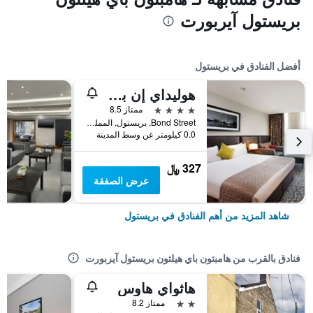
بريستول آيربورت
أفضل الفنادق في بريستول
هوليداي إن بريستول سيتي سنتر
4 نجوم
ممتاز 8.5
Bond Street, بريستول, المملكة المتحدة
0.0 كيلومتر عن وسط المدينة
327 ﷼
عرض الصفقة
شاهد المزيد من أهم الفنادق في بريستول
فنادق بالقرب من هامبتون باي هيلتون بريستول آيربورت
هاثواي هاوس
2 نجمتين
ممتاز 8.2