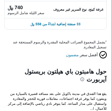
740 ﷼
غرفة كينج، نوع السرير غير معروف
سعر الليلة شامل الرسوم
33 صفقة إضافية ابتداءً من 558 ﷼
*
يشمل المجموع الضرائب المحلية المقدرة والرسوم المستحقة عند
تسجيل المغادرة.
أفضل سعر
مضمون
حول هامبتون باي هيلتون بريستول
آيربورت
يقع هذا الفندق في مدينة باكويل على بعد مسافه قصيرة بالسيارة من
وينفورد كما يوفر غرفة اجتماعات، معاملات فورية للحجز والمغادرة
واستقبال على مدار الساعة. كما يتوفر نادي رياضي بالإضافة إلى مركز
للأعمال، ا...