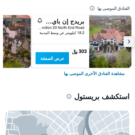
الفنادق الموصى بها
بريدج إن باي جرين كينج إنز
M5, Junction 20 North End Road, بريستول, المملكة المتحدة
18.2 كيلومتر عن وسط المدينة
303 ﷼
عرض الصفقة
مشاهدة الفنادق الأخرى الموصى بها
استكشف بريستول