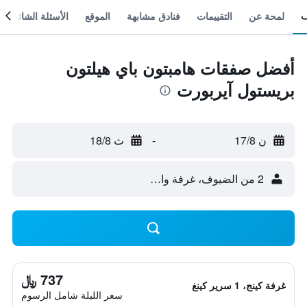
لمحة عن
التقييمات
فنادق مشابهة
الموقع
الأسئلة الشائعة
أفضل صفقات هامبتون باي هيلتون
بريستول آيربورت
ن 17/8
-
ث 18/8
2 من الضيوف، غرفة واحدة
737 ﷼
غرفة كينج، 1 سرير كينغ
سعر الليلة شامل الرسوم