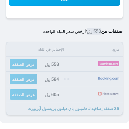
صفقات من
558 ﷼
/
أرخص سعر الليلة الواحدة
مزود
الإجمالي في الليلة
558 ﷼
عرض الصفقة
584 ﷼
عرض الصفقة
605 ﷼
عرض الصفقة
35 صفقة إضافية لـ هامبتون باي هيلتون بريستول آيربورت