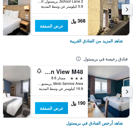
2 School Lane, بريستول, المملكة المتحدة
0.9 كيلومتر عن وسط المدينة
368 ﷼
عرض الصفقة
شاهد المزيد من الفنادق القريبة
فنادق رخيصة في بريستول
Travelodge Bristol Severn View M48
3 نجوم
ممتاز 8.6
Moto Service Area, بريستول, المملكة المتحدة
16.9 كيلومتر عن وسط المدينة
190 ﷼
عرض الصفقة
شاهد أرخص الفنادق في بريستول