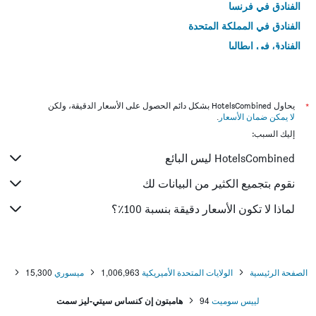
الفنادق في فرنسا
الفنادق في المملكة المتحدة
الفنادق في إيطاليا
الفنادق في تايلاند
*
يحاول HotelsCombined بشكل دائم الحصول على الأسعار الدقيقة، ولكن
لا يمكن ضمان الأسعار
.
إليك السبب:
HotelsCombined ليس البائع
نقوم بتجميع الكثير من البيانات لك
لماذا لا تكون الأسعار دقيقة بنسبة 100٪؟
الصفحة الرئيسية
الولايات المتحدة الأميريكية
1,006,963
ميسوري
15,300
لييس سوميت
94
هامبتون إن كنساس سيتي-ليز سمت