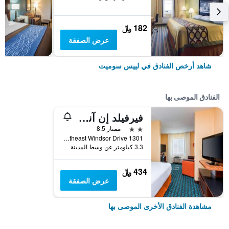
182 ﷼
عرض الصفقة
شاهد أرخص الفنادق في لييس سوميت
الفنادق الموصى بها
فيرفيلد إن آند سويتس كانساس سيتي ليز ساميت
2 نجمتين
ممتاز 8.5
1301 Northeast Windsor Drive, لييس سوميت, MO, الولايات المتحدة الأميريكية
3.3 كيلومتر عن وسط المدينة
434 ﷼
عرض الصفقة
مشاهدة الفنادق الأخرى الموصى بها