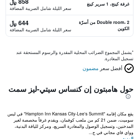
858 ﷼
غرفة كينج، 1 سرير كينغ
سعر الليلة شامل الصريبة المضافة
644 ﷼
Double room، 2 من أسرّة
الكوين
سعر الليلة شامل الصريبة المضافة
*
يشمل المجموع الضرائب المحلية المقدرة والرسوم المستحقة عند
تسجيل المغادرة.
أفضل سعر
مضمون
حول هامبتون إن كنساس سيتي-ليز سمت
يقع مكان إقامة "Hampton Inn Kansas City-Lee's Summit" في ليس
سوميت، ضمن 21 كم من ملعب كوفمان، ويقدم غرفاً مخصصة لغير
المدخنين، وتسجيل الوصول والمغادرة السريع، ومركز للياقة البدنية،
وواي فاي مجاني في ج...
المزيد