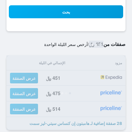
بحث
صفقات من
451 ﷼
/
أرخص سعر الليلة الواحدة
مزود
الإجمالي في الليلة
451 ﷼
عرض الصفقة
475 ﷼
عرض الصفقة
514 ﷼
عرض الصفقة
28 صفقة إضافية لـ هامبتون إن كنساس سيتي-ليز سمت