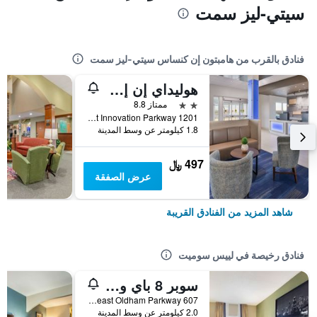
سيتي-ليز سمت
فنادق بالقرب من هامبتون إن كنساس سيتي-ليز سمت
هوليداي إن إكسبرس آند سويتس كانساس سيتي - ليز ساميت باي آيتش جي
2 نجمتين
ممتاز 8.8
1201 Northwest Innovation Parkway, لييس سوميت, MO, الولايات المتحدة الأميريكية
1.8 كيلومتر عن وسط المدينة
497 ﷼
عرض الصفقة
شاهد المزيد من الفنادق القريبة
فنادق رخيصة في لييس سوميت
سوبر 8 باي ويندام لي سامت
607 Southeast Oldham Parkway, لييس سوميت, MO, الولايات المتحدة الأميريكية
2.0 كيلومتر عن وسط المدينة