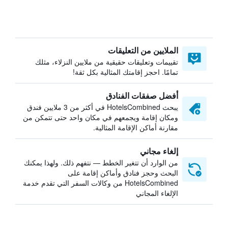
الملايين من التعليقات
تقييمات وتعليقات حقيقية من ملايين النزلاء، مثلك
تمامًا. احجز إقامتك المثالية بكل ثقة!
أفضل صفقات الفنادق
يبحث HotelsCombined في أكثر من 3 ملايين فندق
ومكان إقامة ويجمعهم في مكان واحد حتى تتمكن من
مقارنة أماكن الإقامة المثالية.
إلغاء مجاني
من الوارد أن تتغير الخطط — نتفهم ذلك. ولهذا يمكنك
البحث وحجز فنادق وأماكن إقامة على
HotelsCombined من وكالات السفر التي تقدم خدمة
الإلغاء المجاني