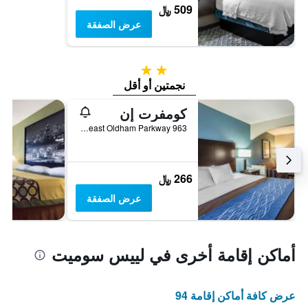
509 ﷼
عرض الصفقة
2 نجمتين
نجمتين أو أقل
كومفرت إن
963 Southeast Oldham Parkway, لييس سوميت, MO, الولايات المتحدة الأميريكية
266 ﷼
عرض الصفقة
أماكن إقامة أخرى في لييس سوميت
عرض كافة أماكن إقامة 94