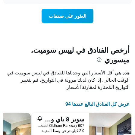
سعر
chart
محور
غرفة
Y
عند
العثور على صفقات
الذي
اقتراب
يعرض
تاريخ
متوسط
الإقامة
سعر
يتضمن
غرفة
المخطط
1
أرخص الفنادق في لييس سوميت،
محور
ميسوري
X
الذي
يعرض
هذه هي أقل الأسعار التي وجدناها للفنادق في لييس سوميت في
عدد
الوقت الحالي. إذا كان لديك مرونة في التواريخ، قم بتغيير
الأيام
التواريخ المُختارة لمقارنة الأسعار.
قبل
الإقامة
يتضمن
عرض كل الفنادق البالغ عددها 94
المخطط
التالي
1
سوبر 8 باي ويندام لي سامت
محور
607 Southeast Oldham Parkway, لييس سوميت, MO, الولايات المتحدة الأميريكية
Y
2.0 كيلومتر عن وسط المدينة
الذي