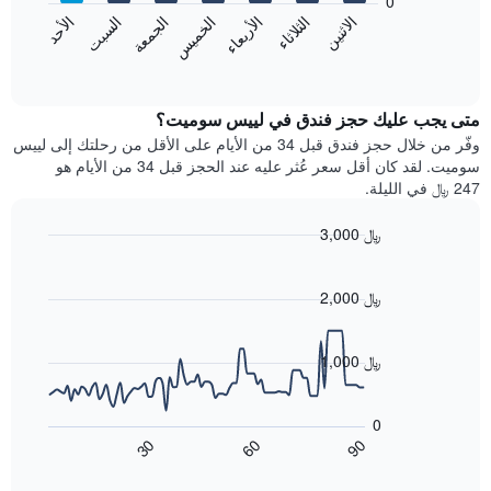
0
الشهور.
الاثنين
الثلاثاء
الأربعاء
الخميس
الجمعة
السبت
الأحد
يتضمن
يعرض
المخطط
المخطط
End
التالي
of
التالي
interactive
1
متوسط
chart
محور
سعر
متى يجب عليك حجز فندق في لييس سوميت؟
Y
غرفة
وفّر من خلال حجز فندق قبل 34 من الأيام على الأقل من رحلتك إلى لييس
الذي
كل
سوميت. لقد كان أقل سعر عُثر عليه عند الحجز قبل 34 من الأيام هو
يعرض
يوم
247 ﷼ في الليلة.
متوسط
في
سعر
الأسبوع
3,000 ﷼
غرفة
يتضمن
Line
المخطط
Chart
graphic.
chart
1
with
2,000 ﷼
محور
90
X
data
الذي
points.
1,000 ﷼
يعرض
أيام
يعرض
الأسبوع.
المخطط
0
يتضمن
التالي
60
90
30
المخطط
كيفية
End
of
التالي
تغير
interactive
1