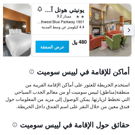
يونيتي هوتل آند كونفرانس ست ا، آن أسيند كوليكشن هوتل
2 نجمتين
ممتاز 9.2
1901 Northwest Blue Parkway, لييس سوميت, MO, الولايات المتحدة الأميريكية
4.4 كيلومتر عن وسط المدينة
480 ﷼
عرض الصفقة
أماكن للإقامة في لييس سوميت
استخدم الخريطة للعثور على أماكن الإقامة القريبة من
منطقة(مناطق) لييس سوميت أو من معالم الجذب السياحي
التي تخطط لزيارتها. يمكن الوصول إلى مزيد من المعلومات حول
فندق معين من خلال النقر على اسم الفندق داخل الخريطة.
حقائق حول الإقامة في لييس سوميت