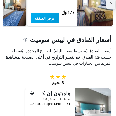
يعرض
متوسط
177 ﷼
سعر
غرفة
عرض الصفقة
أسعار الفنادق في لييس سوميت
أسعار الفنادق (متوسط سعر الليلة) للتواريخ المحددة، مُفصلة
حسب فئة الفندق. قم بتغيير التواريخ في أعلى الصفحة لمشاهدة
المزيد من الخيارات في لييس سوميت.
3 نجوم
3 نجوم
هامبتون إن كنساس سيتي-ليز سمت
3 نجوم
ممتاز 8.8
1751 Northeast Douglas Street, لييس سوميت, MO, الولايات المتحدة الأميريكية