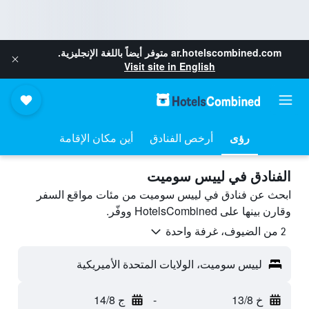
ar.hotelscombined.com
متوفر أيضاً باللغة الإنجليزية.
Visit site in English
رؤى
أرخص الفنادق
أين مكان الإقامة
الفنادق في لييس سوميت
ابحث عن فنادق في لييس سوميت من مئات مواقع السفر
وقارن بينها على HotelsCombined ووفّر.
2 من الضيوف، غرفة واحدة
لييس سوميت، الولايات المتحدة الأميريكية
خ 13/8
-
ج 14/8