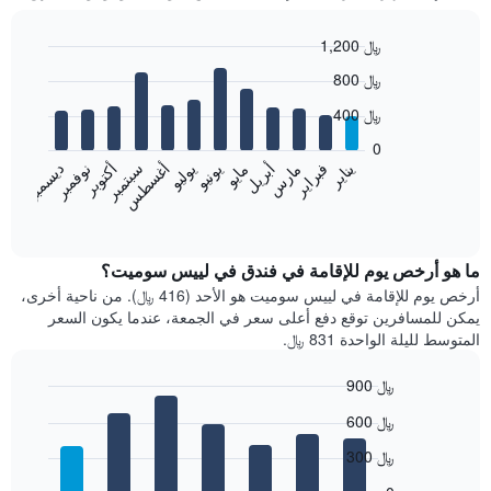
1,200 ﷼
Bar
Chart
800 ﷼
graphic.
chart
with
400 ﷼
12
bars.
0
فبراير
مايو
أغسطس
نوفمبر
يناير
أبريل
يوليو
أكتوبر
مارس
يونيو
سبتمبر
ديسمبر
يعرض
المخطط
End
of
التالي
interactive
متوسط
chart
سعر
ما هو أرخص يوم للإقامة في فندق في لييس سوميت؟
غرفة
أرخص يوم للإقامة في لييس سوميت هو الأحد (416 ﷼). من ناحية أخرى،
كل
يمكن للمسافرين توقع دفع أعلى سعر في الجمعة، عندما يكون السعر
شهر
المتوسط لليلة الواحدة 831 ﷼.
يتضمن
المخطط
900 ﷼
1
Bar
محور
Chart
600 ﷼
graphic.
chart
X
with
الذي
300 ﷼
7
يعرض
bars.