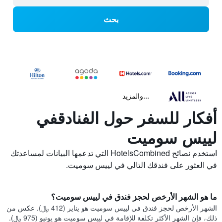
بحث
...والمزيد
أفكار للسفر حول الفنادقفي
لييس سوميت
استخدم نصائح HotelsCombined التي تدعمها البيانات لمساعدتك
في العثور على فندقك التالي في لييس سوميت.
ما هو الشهر الأرخص لحجز فندق في لييس سوميت؟
الشهر الأرخص لحجز فندق في لييس سوميت هو يناير (412 ﷼). عكس من
ذلك، فإن الشهر الأكثر تكلفة للإقامة في لييس سوميت هو يونيو (975 ﷼).