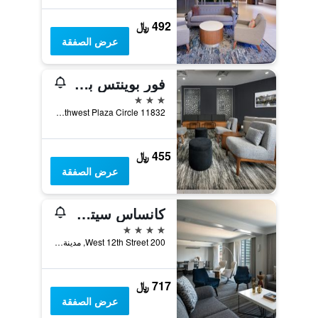
492 ﷼
عرض الصفقة
فور بوينتس باي شيراتون كنساس سيتي إربورت
3 نجوم
11832 Northwest Plaza Circle, مدينة كانساس, MO, الولايات المتحدة الأميريكية
455 ﷼
عرض الصفقة
كانساس سيتي ماريوت ميدتاون
4 نجوم
200 West 12th Street, مدينة كانساس, MO, الولايات المتحدة الأميريكية
717 ﷼
عرض الصفقة