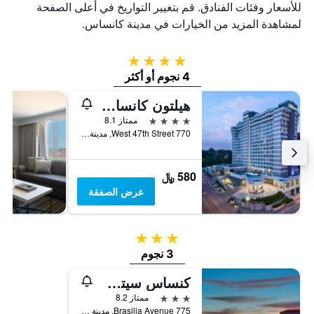
للأسعار وفئات الفنادق. قم بتغيير التواريخ في أعلى الصفحة
لمشاهدة المزيد من الخيارات في مدينة كانساس.
4 نجوم
4 نجوم أو أكثر
هيلتون كانساس سيتي كانتري كلوب بلازا
4 نجوم
ممتاز 8.1
770 West 47th Street, مدينة كانساس, MO, الولايات المتحدة الأميريكية
580 ﷼
عرض الصفقة
3 نجوم
3 نجوم
كنساس سيتي إيربورت ماريوت
3 نجوم
ممتاز 8.2
775 Brasilia Avenue, مدينة كانساس, MO, الولايات المتحدة الأميريكية