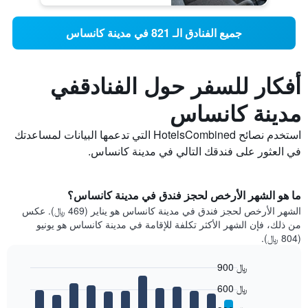
جميع الفنادق الـ 821 في مدينة كانساس
أفكار للسفر حول الفنادقفي
مدينة كانساس
استخدم نصائح HotelsCombined التي تدعمها البيانات لمساعدتك
في العثور على فندقك التالي في مدينة كانساس.
ما هو الشهر الأرخص لحجز فندق في مدينة كانساس؟
الشهر الأرخص لحجز فندق في مدينة كانساس هو يناير (469 ﷼). عكس
من ذلك، فإن الشهر الأكثر تكلفة للإقامة في مدينة كانساس هو يونيو
(804 ﷼).
900 ﷼
Bar
Chart
600 ﷼
graphic.
chart
with