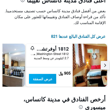
أعلى فنادق مدينة كانساس تقييمًا
1
محور
X
محور
بعض من أفضل فنادق مدينة كانساس حسب تصنيف مستخدمينا.
Y
الذي
الذي
يعرض
تأكد من قراءة أوصاف الفنادق وتقييماتها للعثور على مكان
عدد
يعرض
الإقامة المناسب لك.
الأيام
متوسط
قبل
سعر
غرفة
الإقامة
عرض كل الفنادق البالغ عددها 821
في
يتضمن
عطلة
المخطط
1812 أوفرتشور بد آند بريكفاست
نهاية
التالي
1
هذا
1812 Washington Street, مدينة كانساس, MO, الولايات المتحدة الأميريكية
محور
الأسبوع
2.7 كيلومتر عن وسط المدينة
Y
خلال
آخر
الذي
3
يعرض
905 ﷼
أيام
متوسط
عرض الصفقة
سعر
غرفة
أرخص الفنادق في مدينة كانساس،
ميسوري