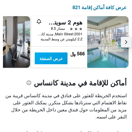
عرض كافة أماكن إقامة 821
هوم 2 سويتس باي هيلتون كانساس سيتي داونتاون
3 نجوم
ممتاز 8.5
2001 Main Street, مدينة كانساس, MO, الولايات المتحدة الأميريكية
2.2 كيلومتر عن وسط المدينة
566 ﷼
عرض الصفقة
أماكن للإقامة في مدينة كانساس
استخدم الخريطة للعثور على فنادق في مدينة كانساس قريبة من
نقاط الاهتمام التي سترتادها بشكل متكرر. يمكنك العثور على
مزيد من المعلومات حول فندق معين داخل الخريطة من خلال
النقر على اسمه.