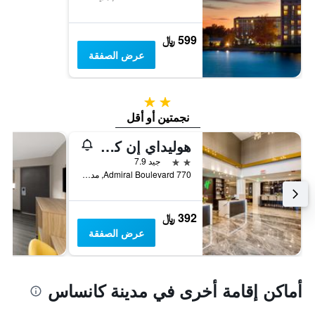
599 ﷼
عرض الصفقة
2 نجمتين
نجمتين أو أقل
هوليداي إن كانساس سيتي داون تاونا باي آيتش جي
2 نجمتين
جيد 7.9
770 Admiral Boulevard, مدينة كانساس, MO, الولايات المتحدة الأميريكية
392 ﷼
عرض الصفقة
أماكن إقامة أخرى في مدينة كانساس