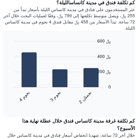
سعر
كم تكلفة فندق في مدينة كانساسالليلة؟
Y
غرفة
عثر المستخدمون على فنادق في مدينة كانساس الليلة بأسعار تبدأ من
الذي
كل
255 ﷼، ويصل متوسط تكلفتها إلى 799 ﷼، وفقًا لعمليات البحث خلال آخر
يعرض
يوم
72 ساعة. تبدأ الأسعار من 458 ﷼ مقابل فندق 4 نجوم في مدينة كانساس
متوسط
في
الليلة.
سعر
الأسبوع
غرفة
يتضمن
600 ﷼
المخطط
Bar
1
Chart
graphic.
chart
محور
400 ﷼
with
X
3
الذي
bars.
200 ﷼
يعرض
أيام
يعرض
الأسبوع.
المخطط
0
يتضمن
التالي
ن
م
ن
ن
ن
م
المخطط
متوسط
3
ج
و
4
ج
و
2
ج
م
ت
ا
التالي
End
سعر
1
of
الغرفة
interactive
محور
هذه
chart
Y
كم تكلفة غرفة مدينة كانساس فندق خلال عطلة نهاية هذا
الليلة
الذي
الذي
الأسبوع؟
يعرض
عُثر
خلال آخر 72 ساعة، شهدنا انخفاض أسعار فنادق في مدينة كانساس خلال
متوسط