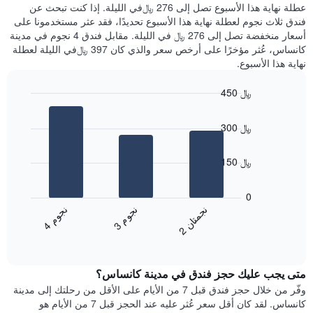
عليه
عطلة نهاية هذا الأسبوع تصل إلى 276 ﷼في الليلة. إذا كنت تبحث عن
سعر
خلال
فندق ثلاث نجوم لعطلة نهاية هذا الأسبوع تحديدًا، فقد عثر مستخدمونا على
غرفة
آخر
أسعار منخفضة تصل إلى 276 ﷼ في الليلة. مقابل فندق 4 نجوم في مدينة
3
كانساس، عُثر مؤخرًا على أرخص سعر والذي كان 397 ﷼في الليلة لعطلة
أيام
نهاية هذا الأسبوع.
مع
التصنيف
450 ﷼
حسب
النجوم
Bar
Chart
graphic.
يتضمن
chart
300 ﷼
with
المخطط
3
1
bars.
محور
150 ﷼
X
يعرض
التي
المخطط
0
تعرض
التالي
ن
م
ن
ن
ن
م
فئات
متوسط
3
ج
و
4
ج
و
الفنادق
2
ج
م
ت
ا
End
سعر
بالنجوم.
of
الغرفة
interactive
يتضمن
خلال
chart
المخطط
متى يجب عليك حجز فندق في مدينة كانساس؟
عطلة
1
نهاية
وفّر من خلال حجز فندق قبل 7 من الأيام على الأقل من رحلتك إلى مدينة
محور
هذا
كانساس. لقد كان أقل سعر عُثر عليه عند الحجز قبل 7 من الأيام هو
Y