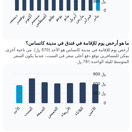
300 ﷼
12
bars.
0
فبراير
مايو
أغسطس
نوفمبر
يناير
أبريل
يوليو
أكتوبر
مارس
يونيو
سبتمبر
ديسمبر
يعرض
المخطط
End
of
التالي
interactive
متوسط
chart
سعر
ما هو أرخص يوم للإقامة في فندق في مدينة كانساس؟
غرفة
أرخص يوم للإقامة في مدينة كانساس هو الأحد (570 ﷼). من ناحية أخرى،
كل
يمكن للمسافرين توقع دفع أعلى سعر في السبت، عندما يكون السعر
شهر
المتوسط لليلة الواحدة 781 ﷼.
يتضمن
المخطط
900 ﷼
1
Bar
محور
Chart
600 ﷼
graphic.
chart
X
with
الذي
300 ﷼
7
يعرض
bars.
0
الشهور.
الاثنين
الثلاثاء
الأربعاء
الخميس
الجمعة
السبت
الأحد
يتضمن
يعرض
المخطط
المخطط
End
التالي
of
التالي
interactive
1
متوسط
chart
محور