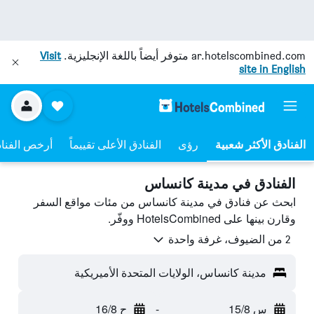
ar.hotelscombined.com
متوفر أيضاً باللغة الإنجليزية.
Visit
site in English
رؤى
الفنادق الأعلى تقييماً
أرخص الفنا
الفنادق في مدينة كانساس
ابحث عن فنادق في مدينة كانساس من مئات مواقع السفر
وقارن بينها على HotelsCombined ووفّر.
2 من الضيوف، غرفة واحدة
مدينة كانساس، الولايات المتحدة الأميريكية
س 15/8
-
ح 16/8