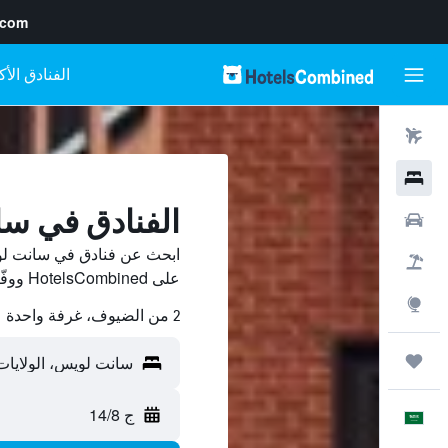
.com
رحلات طيران
فنادق
الفنادق في س
سيارات
ابحث عن فنادق في سانت لوي
حزم العروض
على HotelsCombined ووفّر.
استكشاف
2 من الضيوف، غرفة واحدة
رحلات
ج 14/8
العَرَبِيَّة