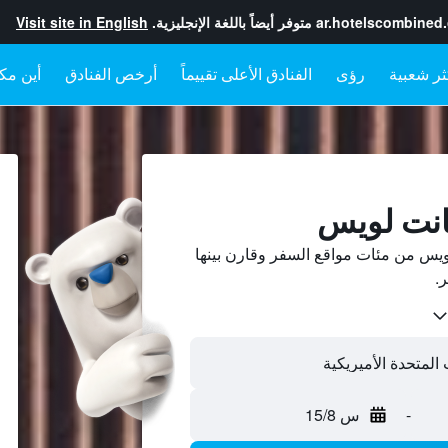
ar.hotelscombined
متوفر أيضاً باللغة الإنجليزية.
Visit site in English
رؤى
الفنادق الأعلى تقييماً
أرخص الفنادق
أين مكا
انت لويس
س من مئات مواقع السفر وقارن بينها
-
س 15/8