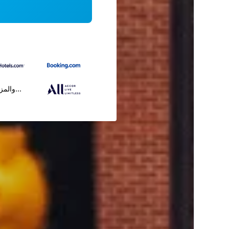
...والمز