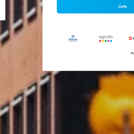
بحث
يد