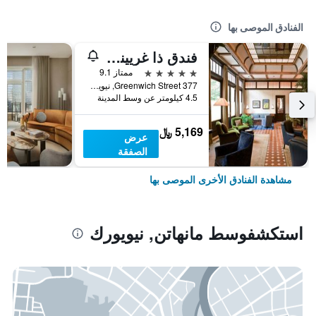
الفنادق الموصى بها
فندق ذا غريينيتش
5 نجوم
ممتاز 9.1
377 Greenwich Street, نيويورك, NY, الولايات المتحدة الأميريكية
4.5 كيلومتر عن وسط المدينة
5,169 ﷼
عرض
الصفقة
مشاهدة الفنادق الأخرى الموصى بها
استكشفوسط مانهاتن, نيويورك