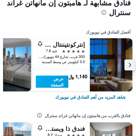
فنادق مشابهة لـ هامبتون إن مانهاتن غراند
سنترال
أفضل الفنادق في نيويورك
إنتركونتيننتال نيويورك تاميز سكوير
5 نجوم
جيد 7.9
300 غرب، شارع 44 نيويورك, نيويورك, NY, الولايات المتحدة الأميريكية
0.0 كيلومتر عن وسط المدينة
1,140 ﷼
عرض
الصفقة
شاهد المزيد من أهم الفنادق في نيويورك
فنادق بالقرب من هامبتون إن مانهاتن غراند سنترال
فندق ذا ويستن نيو يورك غراند سنترال
4 نجوم
ممتاز 8.2