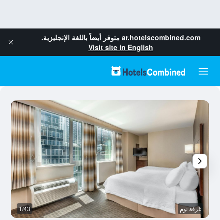
ar.hotelscombined.com
متوفر أيضاً باللغة الإنجليزية.
Visit site in English
غرفة نوم
1/43
م