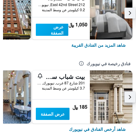
212 East 42nd Street, نيويورك, NY, الولايات المتحدة الأميريكية
0.2 كيلومتر عن وسط المدينة
1,050 ﷼
عرض
الصفقة
شاهد المزيد من الفنادق القريبة
فنادق رخيصة في نيويورك
بيت شباب سنترال بارك ويست
201 شارع 87 غرب, نيويورك, NY, الولايات المتحدة الأميريكية
3.7 كيلومتر عن وسط المدينة
185 ﷼
عرض الصفقة
شاهد أرخص الفنادق في نيويورك