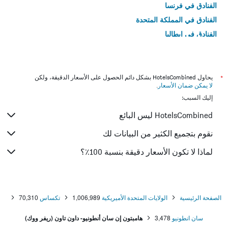
الفنادق في فرنسا
الفنادق في المملكة المتحدة
الفنادق في إيطاليا
الفنادق في تايلاند
*
يحاول HotelsCombined بشكل دائم الحصول على الأسعار الدقيقة، ولكن
لا يمكن ضمان الأسعار
.
إليك السبب:
HotelsCombined ليس البائع
نقوم بتجميع الكثير من البيانات لك
لماذا لا تكون الأسعار دقيقة بنسبة 100٪؟
الصفحة الرئيسية
الولايات المتحدة الأميريكية
1,006,989
تكساس
70,310
سان انطونيو
3,478
هامبتون إن سان أنطونيو- داون تاون (ريفر ووك)