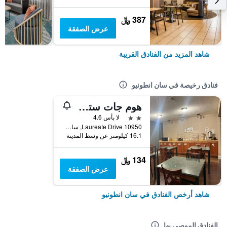
387 ﷼
عرض الصفقة
شاهد المزيد من الفنادق القريبة
فنادق رخيصة في سان انطونيو
هوم جات ستوديوز آند سويتس سان أنتونيو ميديكال سنتر
2 نجمتين
لا بأس 4.6
10950 Laureate Drive, سان انطونيو, TX, الولايات المتحدة الأميريكية
16.1 كيلومتر عن وسط المدينة
134 ﷼
عرض الصفقة
شاهد أرخص الفنادق في سان انطونيو
الفنادق الموصى بها