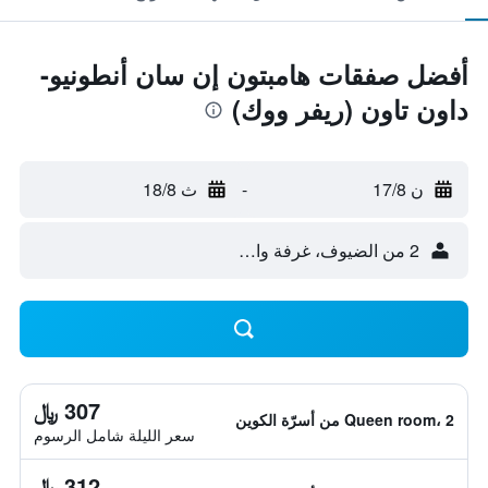
أفضل صفقات هامبتون إن سان أنطونيو-
داون تاون (ريفر ووك)
ن 17/8
-
ث 18/8
2 من الضيوف، غرفة واحدة
307 ﷼
Queen room، 2 من أسرّة الكوين
سعر الليلة شامل الرسوم
312 ﷼