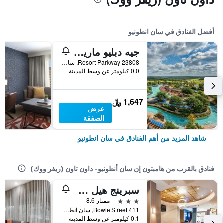
أفضل الفنادق في سان انطونيو
جيه دبليو ماريوت سان أنطونيو هيل
23808 Resort Parkway, سان انطونيو, TX, الولايات المتحدة الأميريكية
0.0 كيلومتر عن وسط المدينة
1,647 ﷼
عرض
الصفقة
شاهد المزيد من أهم الفنادق في سان انطونيو
فنادق بالقرب من هامبتون إن سان أنطونيو- داون تاون (ريفر ووك)
سبرينج هيل سويت باي ماريوت سان أنتونيو آلامو بلازا/ كونفينشن سنتر
3 نجوم
ممتاز 8.6
411 Bowie Street, سان انطونيو, TX, الولايات المتحدة الأميريكية
0.1 كيلومتر عن وسط المدينة