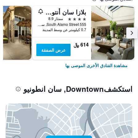
بلازا سان أنتونيو هوتل آند سبا، أوتوجراف كوليكشن
4 نجوم
ممتاز 8.9
555 South Alamo Street, سان انطونيو, TX, الولايات المتحدة الأميريكية
0.7 كيلومتر عن وسط المدينة
614 ﷼
عرض الصفقة
مشاهدة الفنادق الأخرى الموصى بها
استكشفDowntown, سان انطونيو