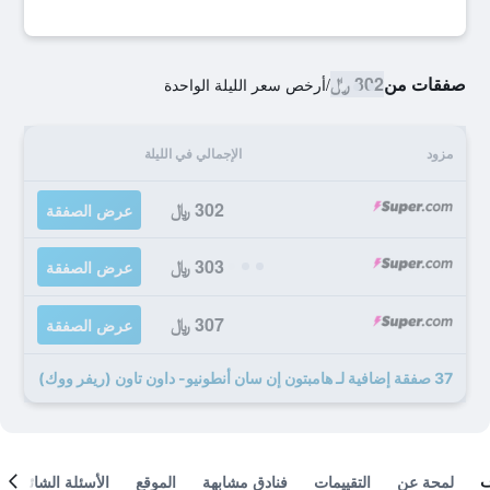
صفقات من
302 ﷼
/
أرخص سعر الليلة الواحدة
مزود
الإجمالي في الليلة
302 ﷼
عرض الصفقة
303 ﷼
عرض الصفقة
307 ﷼
عرض الصفقة
37 صفقة إضافية لـ هامبتون إن سان أنطونيو- داون تاون (ريفر ووك)
لمحة عن
التقييمات
فنادق مشابهة
الموقع
الأسئلة الشائعة