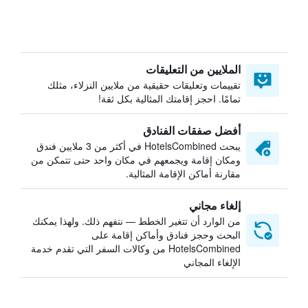
الملايين من التعليقات
تقييمات وتعليقات حقيقية من ملايين النزلاء، مثلك
تمامًا. احجز إقامتك المثالية بكل ثقة!
أفضل صفقات الفنادق
يبحث HotelsCombined في أكثر من 3 ملايين فندق
ومكان إقامة ويجمعهم في مكان واحد حتى تتمكن من
مقارنة أماكن الإقامة المثالية.
إلغاء مجاني
من الوارد أن تتغير الخطط — نتفهم ذلك. ولهذا يمكنك
البحث وحجز فنادق وأماكن إقامة على
HotelsCombined من وكالات السفر التي تقدم خدمة
الإلغاء المجاني