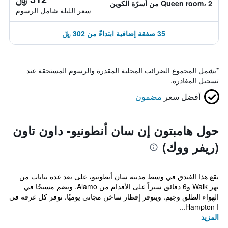
Queen room، 2 من أسرّة الكوين
سعر الليلة شامل الرسوم
35 صفقة إضافية ابتداءً من 302 ﷼
*
يشمل المجموع الضرائب المحلية المقدرة والرسوم المستحقة عند
تسجيل المغادرة.
أفضل سعر
مضمون
حول هامبتون إن سان أنطونيو- داون تاون
(ريفر ووك)
يقع هذا الفندق في وسط مدينة سان أنطونيو، على بعد عدة بنايات من
نهر Walk و6 دقائق سيراً على الأقدام من Alamo. ويضم مسبحًا في
الهواء الطلق وجيم. ويتوفر إفطار ساخن مجاني يوميًا. توفر كل غرفة في
Hampton I...
المزيد