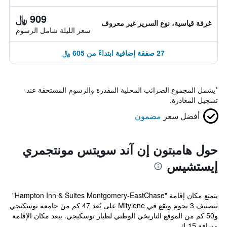
909 ﷼
غرفة قياسية، نوع السرير غير معروف
سعر الليلة شامل الرسوم
27 صفقة إضافية ابتداءً من 605 ﷼
*
يشمل المجموع الضرائب المحلية المقدرة والرسوم المستحقة عند
تسجيل المغادرة.
أفضل سعر
مضمون
حول هامبتون إن آند سويتس مونتجمري
إيستشيس
يتمتع مكان إقامة "Hampton Inn & Suites Montgomery-EastChase"
بتصنيف 3 نجوم ويقع في Mitylene على بُعد 47 كم من جامعة توسكيجي
و50 كم من الموقع التاريخي الوطني لطيار توسكيجي. يبعد مكان الإقامة
مسافة 15 ك...