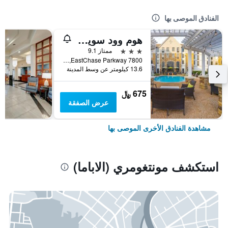
الفنادق الموصى بها
هوم وود سويتس باي هيلتون مونتجمري إيست تشايس
3 نجوم
ممتاز 9.1
7800 EastChase Parkway, مونتغومري (الاباما), AL, الولايات المتحدة الأميريكية
13.6 كيلومتر عن وسط المدينة
675 ﷼
عرض الصفقة
مشاهدة الفنادق الأخرى الموصى بها
استكشف مونتغومري (الاباما)