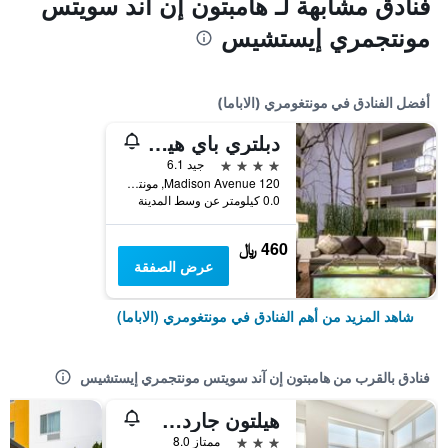
فنادق مشابهة لـ هامبتون إن آند سويتس
مونتجمري إيستشيس
أفضل الفنادق في مونتغومري (الاباما)
دبلتري باي هيلتون هوتل مونتجمري داونتاون
4 نجوم
جيد 6.1
120 Madison Avenue, مونتغومري (الاباما), AL, الولايات المتحدة الأميريكية
0.0 كيلومتر عن وسط المدينة
460 ﷼
عرض الصفقة
شاهد المزيد من أهم الفنادق في مونتغومري (الاباما)
فنادق بالقرب من هامبتون إن آند سويتس مونتجمري إيستشيس
هيلتون جاردن إن مونتجمري - إيست تشايس
3 نجوم
ممتاز 8.0