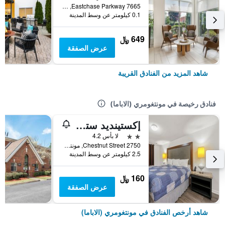
7665 Eastchase Parkway, مونتغومري (الاباما), AL, الولايات المتحدة الأميريكية
0.1 كيلومتر عن وسط المدينة
649 ﷼
عرض الصفقة
شاهد المزيد من الفنادق القريبة
فنادق رخيصة في مونتغومري (الاباما)
إكستينديد ستاي استوديوز
2 نجمتين
لا بأس 4.2
2750 Chestnut Street, مونتغومري (الاباما), AL, الولايات المتحدة الأميريكية
2.5 كيلومتر عن وسط المدينة
160 ﷼
عرض الصفقة
شاهد أرخص الفنادق في مونتغومري (الاباما)