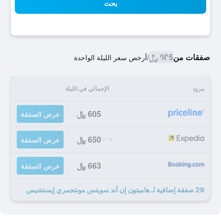
بحث
صفقات من
605 ﷼
/
أرخص سعر الليلة الواحدة
مزود
الإجمالي في الليلة
605 ﷼
عرض الصفقة
650 ﷼
عرض الصفقة
663 ﷼
عرض الصفقة
29 صفقة إضافية لـ هامبتون إن آند سويتس مونتجمري إيستشيس