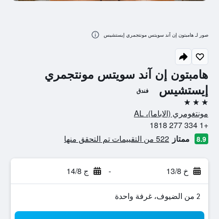
صور لـ هامبتون إن آند سويتس مونتجمري إيستشيس
هامبتون إن آند سويتس مونتجمري
إيستشيس
فندق
3 نجوم
مونتغومري (الاباما)، AL
+1 334 277 1818
ممتاز
522 من التقييمات تم التحقق منها
8.9
خ 13/8
-
ج 14/8
2 من الضيوف، غرفة واحدة