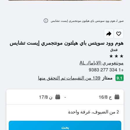
صور لـ هوم وود سويتس باي هيلتون مونتجمري إيست تشايس
هوم وود سويتس باي هيلتون مونتجمري إيست تشايس
فندق
3 نجوم
مونتغومري (الاباما)، AL
+1 334 277 9383
ممتاز
139 من التقييمات تم التحقق منها
9.1
ح 16/8
-
ن 17/8
2 من الضيوف، غرفة واحدة
بحث