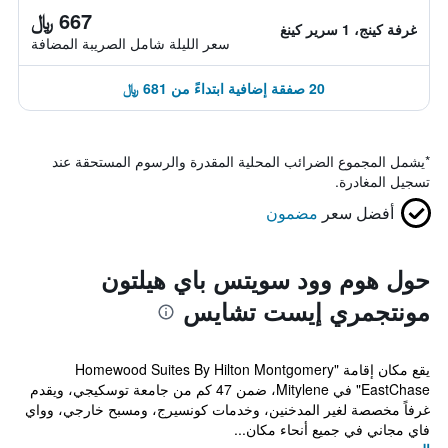
667 ﷼
غرفة كينج، 1 سرير كينغ
سعر الليلة شامل الصريبة المضافة
20 صفقة إضافية ابتداءً من 681 ﷼
*
يشمل المجموع الضرائب المحلية المقدرة والرسوم المستحقة عند
تسجيل المغادرة.
أفضل سعر
مضمون
حول هوم وود سويتس باي هيلتون
مونتجمري إيست تشايس
يقع مكان إقامة "Homewood Suites By Hilton Montgomery
EastChase" في Mitylene، ضمن 47 كم من جامعة توسكيجي، ويقدم
غرفاً مخصصة لغير المدخنين، وخدمات كونسيرج، ومسبح خارجي، وواي
فاي مجاني في جميع أنحاء مكان...