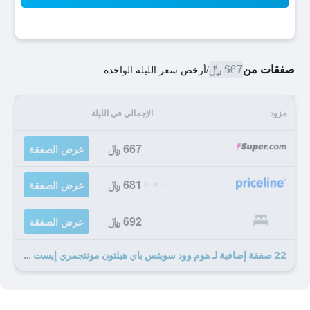
صفقات من
667 ﷼
/
أرخص سعر الليلة الواحدة
مزود
الإجمالي في الليلة
667 ﷼
عرض الصفقة
681 ﷼
عرض الصفقة
692 ﷼
عرض الصفقة
22 صفقة إضافية لـ هوم وود سويتس باي هيلتون مونتجمري إيست تشايس