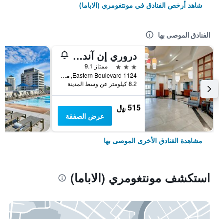
شاهد أرخص الفنادق في مونتغومري (الاباما)
الفنادق الموصى بها
دروري إن آند سويتس مونتوجمري
3 نجوم
ممتاز 9.1
1124 Eastern Boulevard, مونتغومري (الاباما), AL, الولايات المتحدة الأميريكية
8.2 كيلومتر عن وسط المدينة
515 ﷼
عرض الصفقة
مشاهدة الفنادق الأخرى الموصى بها
استكشف مونتغومري (الاباما)