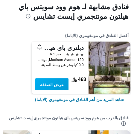
فنادق مشابهة لـ هوم وود سويتس باي
هيلتون مونتجمري إيست تشايس
أفضل الفنادق في مونتغومري (الاباما)
دبلتري باي هيلتون هوتل مونتجمري داونتاون
4 نجوم
جيد 6.1
120 Madison Avenue, مونتغومري (الاباما), AL, الولايات المتحدة الأميريكية
0.0 كيلومتر عن وسط المدينة
463 ﷼
عرض الصفقة
شاهد المزيد من أهم الفنادق في مونتغومري (الاباما)
فنادق بالقرب من هوم وود سويتس باي هيلتون مونتجمري إيست تشايس