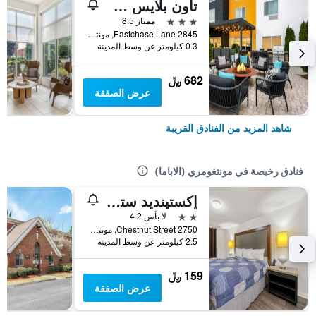
تاون بلايس سويتس باي ماريوت مونتجومري إيست تشيس
3 نجوم
ممتاز 8.5
2845 Eastchase Lane, مونتغومري (الاباما), AL, الولايات المتحدة الأميريكية
0.3 كيلومتر عن وسط المدينة
682 ﷼
عرض الصفقة
شاهد المزيد من الفنادق القريبة
فنادق رخيصة في مونتغومري (الاباما)
إكستينديد ستاي استوديوز
2 نجمتين
لا بأس 4.2
2750 Chestnut Street, مونتغومري (الاباما), AL, الولايات المتحدة الأميريكية
2.5 كيلومتر عن وسط المدينة
159 ﷼
عرض الصفقة