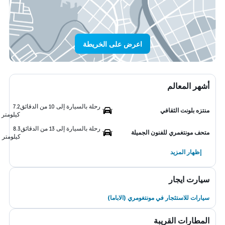
اعرض على الخريطة
أشهر المعالم
رحلة بالسيارة إلى 10 من الدقائق
7.2
منتزه بلونت الثقافي
كيلومتر
رحلة بالسيارة إلى 13 من الدقائق
8.3
متحف مونتغمري للفنون الجميلة
كيلومتر
إظهار المزيد
سيارت ايجار
سيارات للاستئجار في مونتغومري (الاباما)
المطارات القريبة