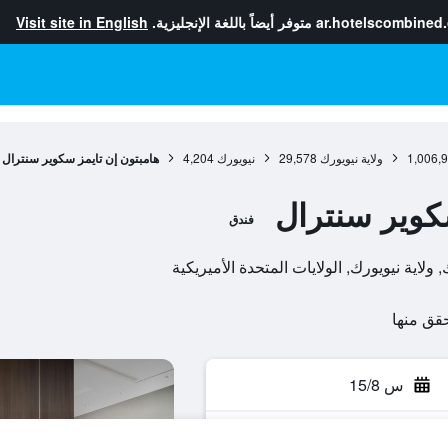
ar.hotelscombined
متوفر أيضاً باللغة الإنجليزية.
Visit site in English
1,006,
ولاية نيويورك
29,578
نيويورك
4,204
هامبتون إن تايمز سكوير سنترال
كوير سنترال
فندق
س 15/8