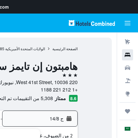
.com
رحلات طيران
الصفحة الرئيسية
الولايات المتحدة الأميريكية
985
فنادق
هامبتون إن تايمز س
سيارات
3 نجوم
حزم العروض
220 West 41st Street, 10036, نيويورك, ولاية نيويورك, الولايات المتحدة الأميريكية
+1 212 221 1188
استكشاف
ممتاز
5,308 من التقييمات تم التحقق منها
8.6
رحلات
ج 14/8
-
العَرَبِيَّة
2 من الضيوف، غرفة واحدة