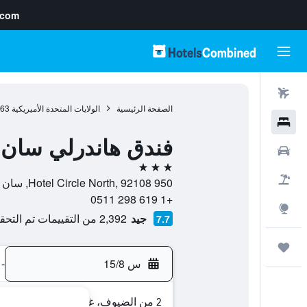
.com
رحلات طيران
الصفحة الرئيسية
الولايات المتحدة الأميريكية
963
فنادق
فندق هاندرلي سان د
سيارات
3 نجوم
حزم العروض
950 Hotel Circle North, 92108, سان دييغو, كاليفورنيا, الولايات المتحدة الأميريكية
+1 619 298 0511
استكشاف
جيد
2,392 من التقييمات تم التحقق منها
7.7
رحلات
س 15/8
-
2 من الضيوف، غرفة واحدة