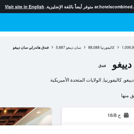
ar.hotelscombined
متوفر أيضاً باللغة الإنجليزية.
Visit site in English
1,006,
كاليفورنيا
88,088
سان دييغو
5,887
فندق هاندرلي سان دييغو
ييغو
فندق
ح 16/8