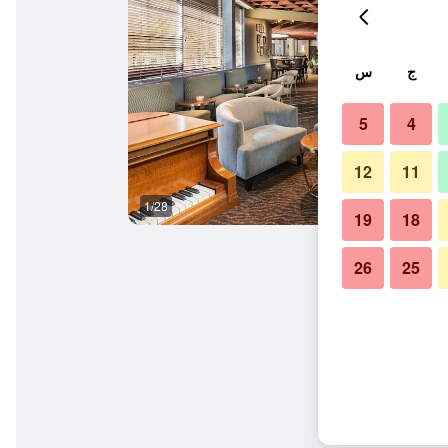
ج
س
5
4
12
11
1/28
غرفة الاجتماعات
19
18
26
25