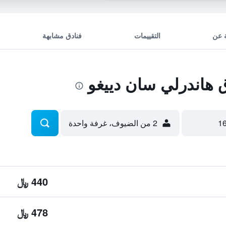
 عن
التقييمات
فنادق مشابهة
هاندرلي سان دييغو
2 من الضيوف، غرفة واحدة
440 ﷼
478 ﷼