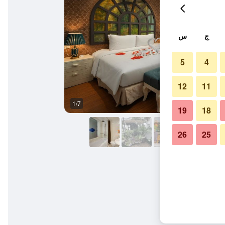
ج
س
5
4
12
11
1/7
شرفة
19
18
26
25