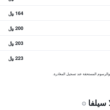
164 ﷼
200 ﷼
203 ﷼
223 ﷼
والرسوم المستحقة عند تسجيل المغادرة.
 سيلفا