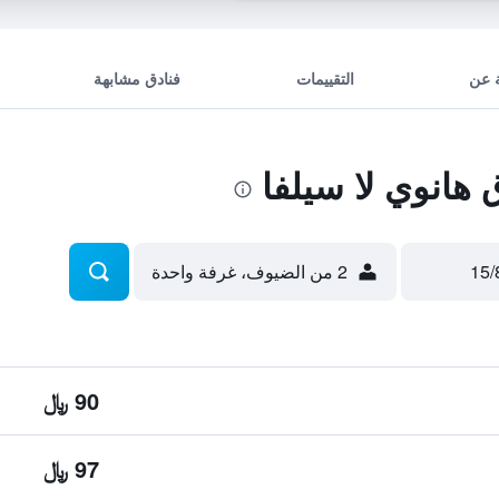
 عن
التقييمات
فنادق مشابهة
هانوي لا سيلفا
2 من الضيوف، غرفة واحدة
90 ﷼
97 ﷼