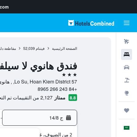
.com
رحلات طيران
الصفحة الرئيسية
فيتنام
52,039
مقاطعة دلتا
فنادق
فندق هانوي لا سيلفا
سيارات
3 نجوم
حزم العروض
57 Lo Su, Hoan Kiem District, , هانوي, مقاطعة هانوي, فيتنام
+84 243 266 8965
استكشاف
ممتاز
2,127 من التقييمات تم التحقق منها
8.8
رحلات
ج 14/8
-
العَرَبِيَّة
2 من الضيوف، غرفة واحدة