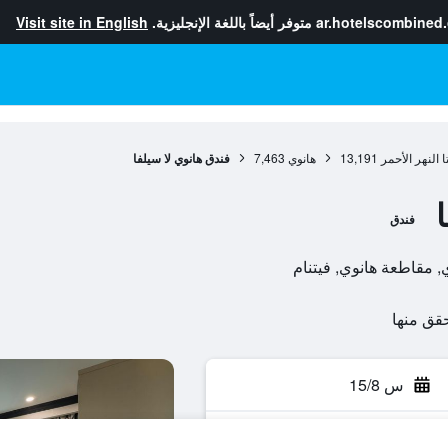
ar.hotelscombined
متوفر أيضاً باللغة الإنجليزية.
Visit site in English
 النهر الأحمر
13,191
هانوي
7,463
فندق هانوي لا سيلفا
فندق
س 15/8