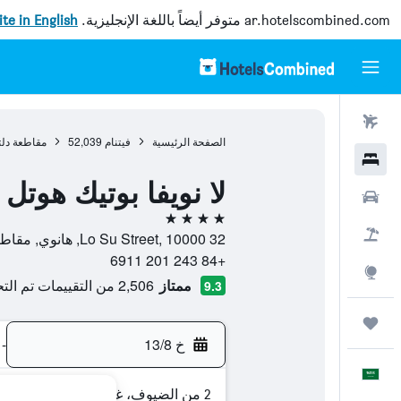
ar.hotelscombined.com
متوفر أيضاً باللغة الإنجليزية.
site in English
رحلات طيران
الصفحة الرئيسية
فيتنام
52,039
مقاطعة دلتا
فنادق
لا نويفا بوتيك هوتل 
سيارات
4 نجوم
حزم العروض
32 Lo Su Street, 10000, هانوي, مقاطعة هانوي, فيتنام
+84 243 201 6911
استكشاف
ممتاز
2,506 من التقييمات تم التحقق منها
9.3
رحلات
خ 13/8
-
العَرَبِيَّة
2 من الضيوف، غرفة واحدة