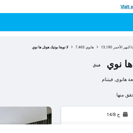
Visit 
 النهر الأحمر
13,190
هانوي
7,463
لا نويفا بوتيك هوتل ها نوي
ها نوي
فندق
ج 14/8