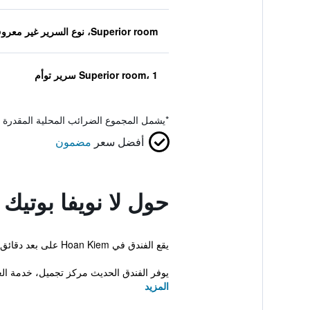
Superior room، نوع السرير غير معروف
Superior room، 1 سرير توأم
*
يشمل المجموع الضرائب المحلية المقدرة 
أفضل سعر
مضمون
حول لا نويفا بوتيك
يقع الفندق في Hoan Kiem على بعد دقائق قليلة من بحيرة هوان كيم. كما تتوفر مرافق مثل تراس على سطح وسونا.
يوفر الفندق الحديث مركز تجميل، خدمة الغرف 24-ساعة ومعاملات فورية للحجز والمغادرة. ا
المزيد