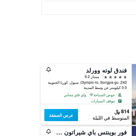
فندق لوته وورلد
5 نجوم
ممتاز 9.2
240, Olympic-ro, Songpa-gu, سيول, كوريا الجنوبية
0.0 كيلومتر عن وسط المدينة
حوض السباحة
واي فاي مجاني
موقف السيارات
814 ﷼
عرض الصفقة
المتوسط في الليلة
فور بوينتس باي شيراتون سول، جورو