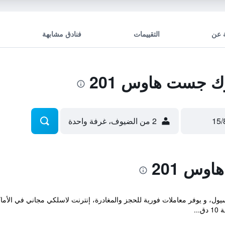
 عن
التقييمات
فنادق مشابهة
 جست هاوس 201
2 من الضيوف، غرفة واحدة
وس 201
ع منزل الضيافة هذا في Central Seoul سيول، و يوفر معاملات فورية للحجز والمغادرة، إنترنت لاسلكي 
..