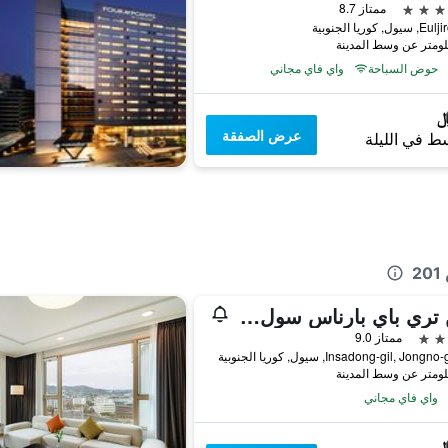
ممتاز 8.7
حوض السباحة
واي فاي مجاني
عرض الصفقة
ط في الليلة
2
ناين تري باي بارناس سول إنسادونج
ممتاز 9.0
واي فاي مجاني