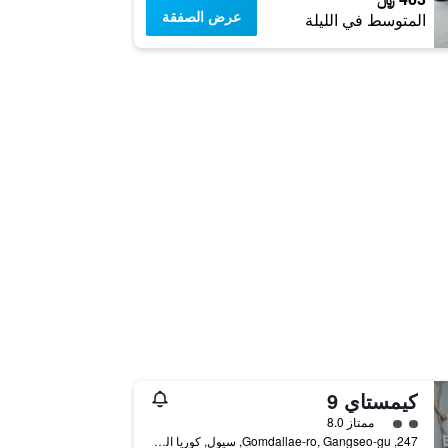
عرض الصفقة
المتوسط في الليلة
كيمستاي 9
تقييم فئة 2
ممتاز 8.0
247, Gomdallae-ro, Gangseo-gu, سيول, كوريا الجنوبية