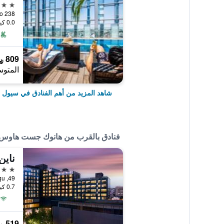
5 نجوم
238 Euljiro, سيول, كوريا الجنوبية
0.0 كيلومتر عن وسط المدينة
809 ﷼
المتوس
شاهد المزيد من أهم الفنادق في سيول
فنادق بالقرب من هانوك جست هاوس 01
4 نجوم
49, Insadong-gil, Jongno-gu, سيول, كوريا الجنوبية
0.7 كيلومتر عن وسط المدينة
519 ﷼