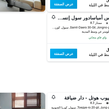
عرض الصفقة
ط في الليلة
إيبيس أمباسادور سول إنسادونج (نيولي رينو فاتد إن 2025)
ممتاز 8.7
31, Samil-Daero 30-Gil, Jongno-gu, سيول, كوريا الجنوبية
واي فاي مجاني
عرض الصفقة
ط في الليلة
يوب هوتل - دار ضيافة
فئة 3
ممتاز 8.3