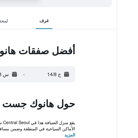
غرف
لمحة
أفضل صفقات هانوك
ج 14/8
-
س 15/8
حول هانوك جست ها
يق
الأماكن السياحية في المنطقة وضمن مسافة 10 دق.
المزيد