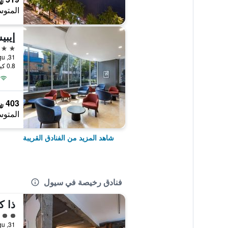
المتوس
3 نجوم
0.8 كيلومتر عن وسط المدينة
403 ﷼
المتوس
شاهد المزيد من الفنادق القريبة
فنادق رخيصة في سيول
ذا ك
تقييم 
31, Toegye-ro 20-gil, Jung-gu, سيول, كوريا الجنوبية