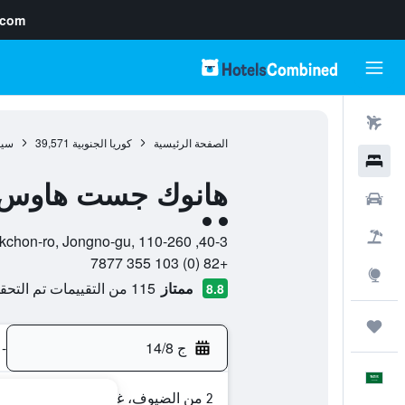
.com
رحلات طيران
الصفحة الرئيسية
كوريا الجنوبية
39,571
سي
فنادق
هانوك جست هاوس 01
سيارات
تقييم فئة 2
حزم العروض
40-3, Bukchon-ro, Jongno-gu, 110-260, سيول, Seoul, كوريا الجنوبية
+82 (0) 103 355 7877
استكشاف
ممتاز
115 من التقييمات تم التحقق منها
8.8
رحلات
ج 14/8
-
العَرَبِيَّة
2 من الضيوف، غرفة واحدة