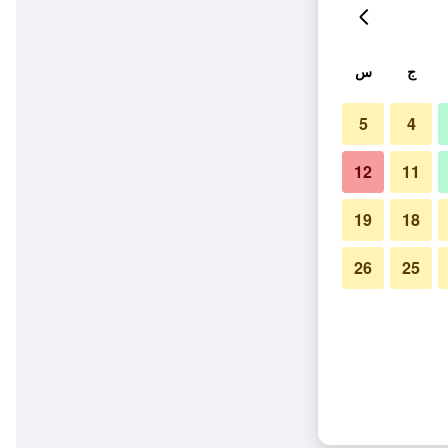
ج
س
5
4
12
11
19
18
26
25