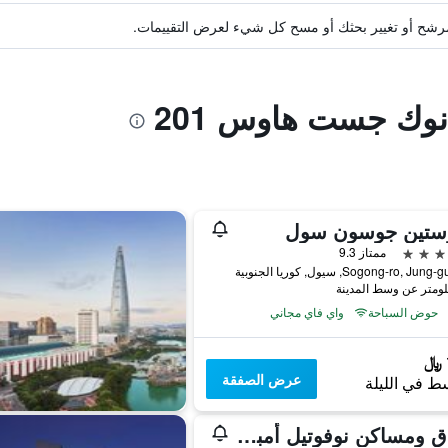
ة مرشح أو تغيير بحثك أو مسح كل شيء لعرض التقييمات.
نوك جست هاوس 201
وستين جوسون سول
ممتاز 9.3
حوض السباحة
واي فاي مجاني
عرض الصفقة
ط في الليلة
فنادق ومساكن نوفوتيل أمباسادور سيول دونغديمون