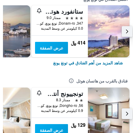
ستانفورد هوتل آند ريزورت تونجيونج
4 نجوم
ممتاز 9.0
347, Donam-ro, تونغ يونغ, كوريا الجنوبية
0.0 كيلومتر عن وسط المدينة
414 ﷼
عرض الصفقة
شاهد المزيد من أهم الفنادق في تونغ يونغ
فنادق بالقرب من هانسان هوتل
تونجييونج أنتشوفي توريست هوتل
2 نجمتين
ممتاز 8.3
56, Dongho-ro, تونغ يونغ, كوريا الجنوبية
0.9 كيلومتر عن وسط المدينة
129 ﷼
عرض الصفقة