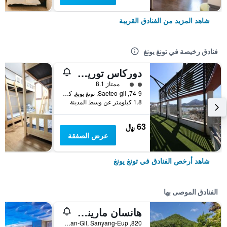
شاهد المزيد من الفنادق القريبة
فنادق رخيصة في تونغ يونغ
دوركاس توريست هوستل
تقييم فئة 2
ممتاز 8.1
74-9, Saeteo-gil, تونغ يونغ, كوريا الجنوبية
1.8 كيلومتر عن وسط المدينة
63 ﷼
عرض الصفقة
شاهد أرخص الفنادق في تونغ يونغ
الفنادق الموصى بها
هانسان مارينا هوتل آند ريزورت
820, Samchingihaean-Gil, Sanyang-Eup, تونغ يونغ, كوريا الجنوبية