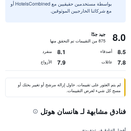
بواسطة مستخدمين حقيقيين مع HotelsCombined أو
مع شركائنا الخارجيين الموثوقين.
8.0
جيد جدًا
875 من التقييمات تم التحقق منها
8.1
8.5
أصدقاء
منفرد
7.9
7.8
عائلات
الأزواج
لم يتم العثور على تقييمات. حاول إزالة مرشح أو تغيير بحثك أو
مسح كل شيء لعرض التقييمات.
فنادق مشابهة لـ هانسان هوتل
أفضل الفنادق في تونغ يونغ