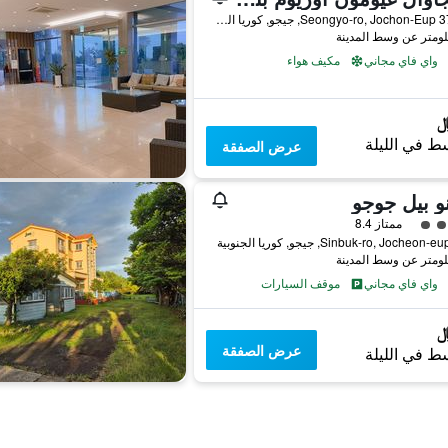
371-10 Seongyo-ro, Jochon-Eup, جيجو, كوريا الجنوبية
واي فاي مجاني
مكيف هواء
ط في الليلة
عرض الصفقة
 بيل جوجو
فئة 4
ممتاز 8.4
واي فاي مجاني
موقف السيارات
عرض الصفقة
ط في الليلة