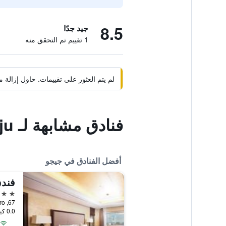
8.5
جيد جدًا
1 تقييم تم التحقق منه
لم يتم العثور على تقييمات. حاول إزال
فنادق مشابهة لـ Hanulland Jeju
أفضل الفنادق في جيجو
فندق
5 نجوم
67, Sammu-ro, جيجو, كوريا الجنوبية
0.0 كيلومتر عن وسط المدينة