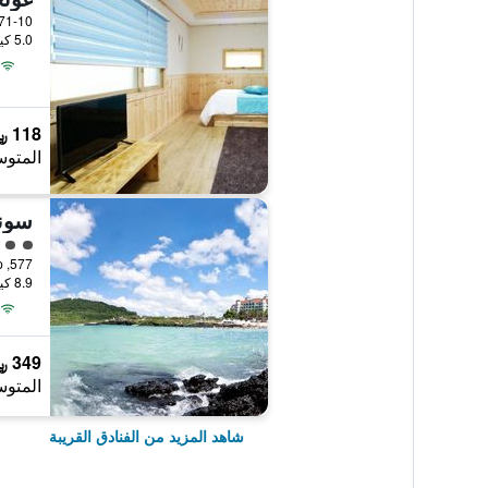
5.0 كيلومتر عن وسط المدينة
118 ﷼
المتوس
سونو
تقييم 
577, Sinbuk-ro, Jocheon-eup, جيجو, كوريا الجنوبية
8.9 كيلومتر عن وسط المدينة
349 ﷼
المتوس
شاهد المزيد من الفنادق القريبة