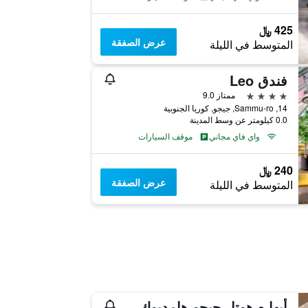
425 ﷼
عرض الصفقة
المتوسط في الليلة
فندق Leo
4 نجوم
ممتاز 9.0
14, Sammu-ro, جيجو, كوريا الجنوبية
0.0 كيلومتر عن وسط المدينة
واي فاي مجاني
موقف السيارات
240 ﷼
عرض الصفقة
المتوسط في الليلة
أيها ٕه هوتل جيجو هامديوك