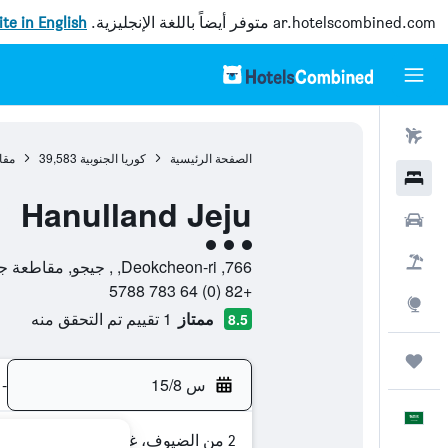
ar.hotelscombined.com
متوفر أيضاً باللغة الإنجليزية.
site in English
رحلات طيران
الصفحة الرئيسية
كوريا الجنوبية
39,583
مقا
فنادق
Hanulland Jeju
سيارات
تقييم فئة 3
حزم العروض
766, Deokcheon-ri, , جيجو, مقاطعة جيجو-دو, كوريا الجنوبية
+82 (0) 64 783 5788
استكشاف
ممتاز
1 تقييم تم التحقق منه
8.5
رحلات
س 15/8
-
العَرَبِيَّة
2 من الضيوف، غرفة واحدة