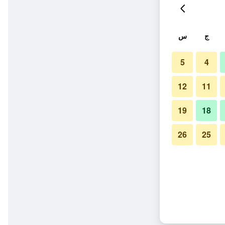
ج
س
5
4
12
11
19
18
26
25