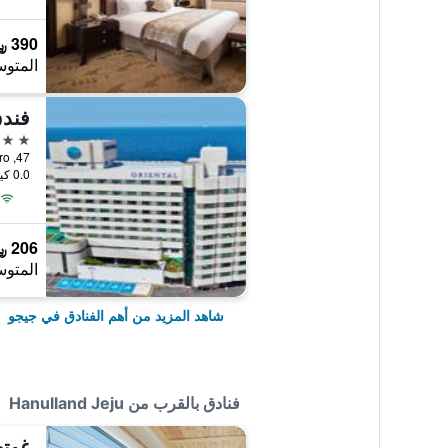
390 ﷼
المتوس
فندق
5 نجوم
47, Tapdong-ro, جيجو, كوريا الجنوبية
0.0 كيلومتر عن وسط المدينة
206 ﷼
المتوس
شاهد المزيد من أهم الفنادق في جيجو
فنادق بالقرب من Hanulland Jeju