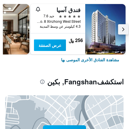
فندق آسيا
5 نجوم
جيد 7.6
No. 8 Xinzhong West Street, بكين, الصين
4.3 كيلومتر عن وسط المدينة
256 ﷼
عرض الصفقة
مشاهدة الفنادق الأخرى الموصى بها
استكشفFangshan, بكين