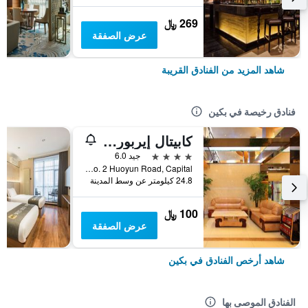
269 ﷼
عرض الصفقة
شاهد المزيد من الفنادق القريبة
فنادق رخيصة في بكين
كابيتال إيربورت إنترناشونال هوتل
4 نجوم
جيد 6.0
No. 2 Huoyun Road, Capital, بكين, الصين
24.8 كيلومتر عن وسط المدينة
100 ﷼
عرض الصفقة
شاهد أرخص الفنادق في بكين
الفنادق الموصى بها