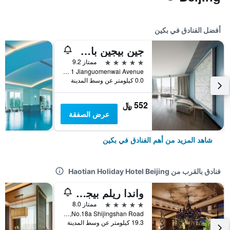
أفضل الفنادق في بكين
جين بيجين باي شانغريلا
5 نجوم
ممتاز 9.2
No 1 Jianguomenwai Avenue, بكين, الصين
0.0 كيلومتر عن وسط المدينة
552 ﷼
عرض الصفقة
شاهد المزيد من أهم الفنادق في بكين
فنادق بالقرب من Haotian Holiday Hotel Beijing
واندا ريلم بيجينج
5 نجوم
ممتاز 8.0
No.18a Shijingshan Road, بكين, الصين
19.3 كيلومتر عن وسط المدينة