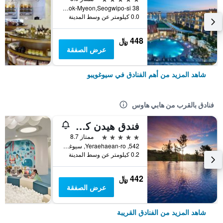
38 Sinhwayeoksa-ro 304Beon-Gil, Andeok-Myeon,Seogwipo-si, سيوغويبو, كوريا الجنوبية
0.0 كيلومتر عن وسط المدينة
448 ﷼
عرض الصفقة
شاهد المزيد من أهم الفنادق في سيوغويبو
فنادق بالقرب من هابي هاوس
فندق هيدن كليف هوتيل أند ناتشر
5 نجوم
ممتاز 8.7
542, Yeraehaean-ro, سيوغويبو, كوريا الجنوبية
0.2 كيلومتر عن وسط المدينة
442 ﷼
عرض الصفقة
شاهد المزيد من الفنادق القريبة