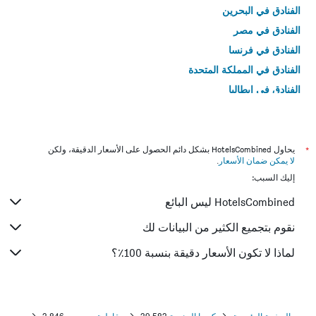
الفنادق في البحرين
الفنادق في مصر
الفنادق في فرنسا
الفنادق في المملكة المتحدة
الفنادق في إيطاليا
الفنادق في تايلاند
*
يحاول HotelsCombined بشكل دائم الحصول على الأسعار الدقيقة، ولكن
لا يمكن ضمان الأسعار
.
إليك السبب:
HotelsCombined ليس البائع
نقوم بتجميع الكثير من البيانات لك
لماذا لا تكون الأسعار دقيقة بنسبة 100٪؟
الصفحة الرئيسية
كوريا الجنوبية
39,583
مقاطعة جيجو-دو
3,846