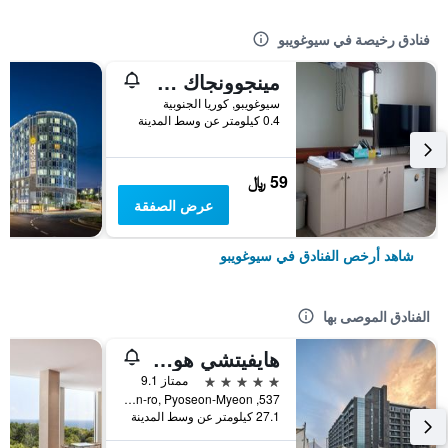
فنادق رخيصة في سيوغويبو
مينجوونجاك جيستهاوس
سيوغويبو, كوريا الجنوبية
0.4 كيلومتر عن وسط المدينة
59 ﷼
عرض الصفقة
شاهد أرخص الفنادق في سيوغويبو
الفنادق الموصى بها
هايفيتشي هوتل آند ريزورت جيجو
5 نجوم
ممتاز 9.1
537, Minsokhaean-ro, Pyoseon-Myeon, سيوغويبو, كوريا الجنوبية
27.1 كيلومتر عن وسط المدينة