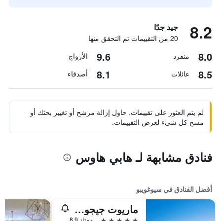
8.2
جيد جدًا
20 من التقييمات تم التحقق منها
9.6
8.0
منفرد
الأزواج
8.1
8.5
عائلات
أصدقاء
لم يتم العثور على تقييمات. حاول إزالة مرشح أو تغيير بحثك أو
مسح كل شيء لعرض التقييمات.
فنادق مشابهة لـ هابي هاوس
أفضل الفنادق في سيوغويبو
ماريوت جيجو شنوا وورلد هوتلز آند ريزورتس
5 نجوم
ممتاز 8.9