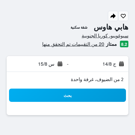
هابي هاوس
شقة سكنية
تقييم فئة 0
سيوغويبو، كوريا الجنوبية
ممتاز
20 من التقييمات تم التحقق منها
8.2
ج 14/8
-
س 15/8
2 من الضيوف، غرفة واحدة
بحث