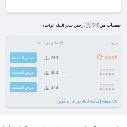
صفقات من
240 ﷼
/
أرخص سعر الليلة الواحدة
مزود
الإجمالي في الليلة
240 ﷼
عرض الصفقة
350 ﷼
عرض الصفقة
378 ﷼
عرض الصفقة
69 صفقة إضافية لـ هاربور غراند كولون