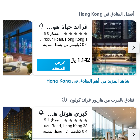
أفضل الفنادق في Hong Kong
غراند حياة هونغ كونغ
5 نجوم
ممتاز 9.0
1 Harbour Road, Hong Kong, هونغ كونغ
0.0 كيلومتر عن وسط المدينة
1,142 ﷼
عرض
الصفقة
شاهد المزيد من أهم الفنادق في Hong Kong
فنادق بالقرب من هاربور غراند كولون
كيري هوتل هونج كونج باي شانغريلا
5 نجوم
ممتاز 9.1
38 Hung Luen Road, Hong Kong, هونغ كونغ
0.4 كيلومتر عن وسط المدينة