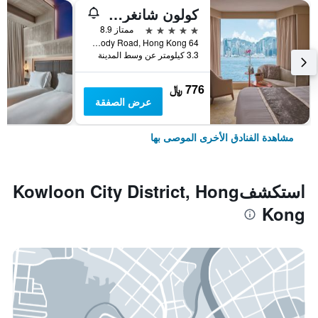
كولون شانغري- لا
5 نجوم
ممتاز 8.9
64 Mody Road, Hong Kong, هونغ كونغ
3.3 كيلومتر عن وسط المدينة
776 ﷼
عرض الصفقة
مشاهدة الفنادق الأخرى الموصى بها
استكشفKowloon City District, Hong
Kong