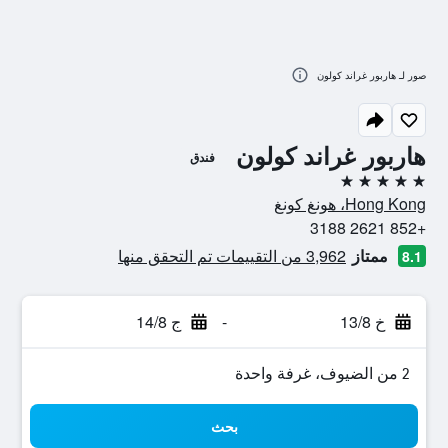
صور لـ هاربور غراند كولون
هاربور غراند كولون
فندق
5 نجوم
Hong Kong، هونغ كونغ
+852 2621 3188
ممتاز
3,962 من التقييمات تم التحقق منها
8.1
خ 13/8
-
ج 14/8
2 من الضيوف، غرفة واحدة
بحث