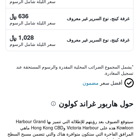
سعر الليلة شامل الرسوم
636 ﷼
غرفة كينج، نوع السرير غير معروف
سعر الليلة شامل الرسوم
1,028 ﷼
غرفة كينج، نوع السرير غير معروف
سعر الليلة شامل الرسوم
*
يشمل المجموع الضرائب المحلية المقدرة والرسوم المستحقة عند
تسجيل المغادرة.
أفضل سعر
مضمون
حول هاربور غراند كولون
سيتوقع الضيوف بعد رؤيتهم للإطلالة التي تتميز بها Harbour Grand
Kowloon هذه على Victoria Harbour وHong Kong CBD ماهي
المرافق الفاخرة التي ستكون متوافرة هناك والتي تتضمن مسبح السطح