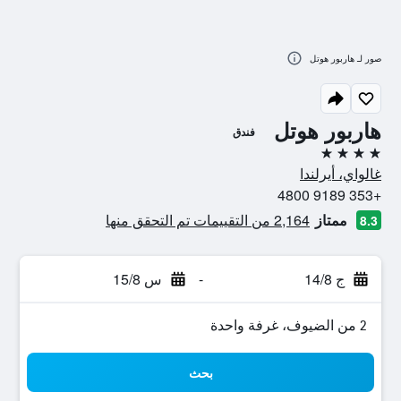
صور لـ هاربور هوتل
هاربور هوتل
فندق
4 نجوم
غالواي، أيرلندا
+353 9189 4800
ممتاز
2,164 من التقييمات تم التحقق منها
8.3
ج 14/8
-
س 15/8
2 من الضيوف، غرفة واحدة
بحث