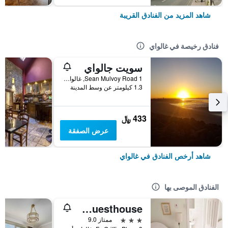
شاهد المزيد من الفنادق القريبة
فنادق رخيصة في غالواي
سويت جالواي
1 Sean Mulvoy Road, غالواي, أيرلندا
1.3 كيلومتر عن وسط المدينة
433 ﷼
عرض الصفقة
شاهد أرخص الفنادق في غالواي
الفنادق الموصى بها
Griffin Lodge Guesthouse
3 نجوم
ممتاز 9.0