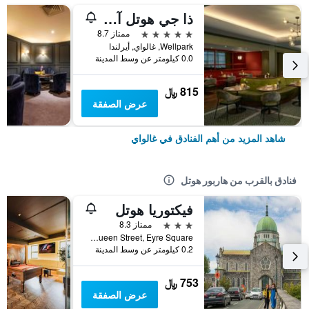
ذا جي هوتل آند سبا
5 نجوم
ممتاز 8.7
Wellpark, غالواي, أيرلندا
0.0 كيلومتر عن وسط المدينة
815 ﷼
عرض الصفقة
شاهد المزيد من أهم الفنادق في غالواي
فنادق بالقرب من هاربور هوتل
فيكتوريا هوتل
3 نجوم
ممتاز 8.3
Queen Street, Eyre Square, غالواي, أيرلندا
0.2 كيلومتر عن وسط المدينة
753 ﷼
عرض الصفقة