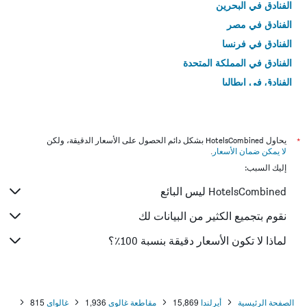
الفنادق في البحرين
الفنادق في مصر
الفنادق في فرنسا
الفنادق في المملكة المتحدة
الفنادق في إيطاليا
الفنادق في تايلاند
*
يحاول HotelsCombined بشكل دائم الحصول على الأسعار الدقيقة، ولكن
لا يمكن ضمان الأسعار
.
إليك السبب:
HotelsCombined ليس البائع
نقوم بتجميع الكثير من البيانات لك
لماذا لا تكون الأسعار دقيقة بنسبة 100٪؟
الصفحة الرئيسية
أيرلندا
15,869
مقاطعة غالوي
1,936
غالواي
815