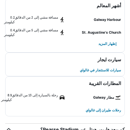
أشهر المعالم
مسافة مشي إلى 2 من الدقائق
0.2
Galway Harbour
كيلومتر
مسافة مشي إلى 5 من الدقائق
0.4
St. Augustine's Church
كيلومتر
إظهار المزيد
سيارت ايجار
سيارات للاستئجار في غالواي
المطارات القريبة
رحلة بالسيارة إلى 13 من الدقائق
8.9
مطار Galway
كيلومتر
رحلات طيران إلى غالواي
كم يبعد هاربور هوتل عن Pearse Stadium؟