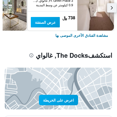
3 Fr. Griffin Place, غالواي, أيرلندا
0.9 كيلومتر عن وسط المدينة
738 ﷼
عرض الصفقة
مشاهدة الفنادق الأخرى الموصى بها
استكشفThe Docks, غالواي
اعرض على الخريطة