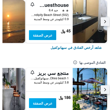
Invito Guesthouse
2 نجمتين
جيد 6.4
Serendipity Beach Street (502), سيهانوكفيل, كمبوديا
0.9 كيلومتر عن وسط المدينة
45 ﷼
عرض الصفقة
شاهد أرخص الفنادق في سيهانوكفيل
الفنادق الموصى بها
منتجع سي بريز
Otres beach 1, سيهانوكفيل, كمبوديا
3.8 كيلومتر عن وسط المدينة
186 ﷼
عرض الصفقة