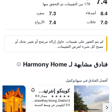
7.4
176 من التقييمات تم التحقق منها
7.3
8.4
أصدقاء
منفرد
7.4
7.0
عائلات
الأزواج
لم يتم العثور على تقييمات. حاول إزالة مرشح أو تغيير بحثك أو
مسح كل شيء لعرض التقييمات.
فنادق مشابهة لـ Harmony Home
أفضل الفنادق في سيهانوكفيل
كوينكو إنترتينمينت ريزورت
5 نجوم
ممتاز 9.0
Victory Beach, Mohavithey Krong, District 3, سيهانوكفيل, كمبوديا
0.0 كيلومتر عن وسط المدينة