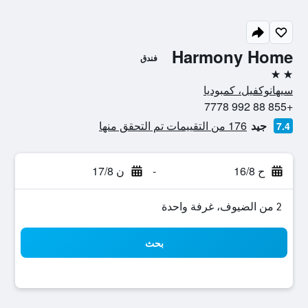
Harmony Home
فندق
2 نجمتين
سيهانوكفيل، كمبوديا
+855 88 992 7778
جيد
176 من التقييمات تم التحقق منها
7.4
ح 16/8
-
ن 17/8
2 من الضيوف، غرفة واحدة
بحث