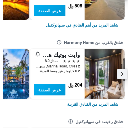
508 ﷼
عرض الصفقة
شاهد المزيد من أهم الفنادق في سيهانوكفيل
فنادق بالقرب من Harmony Home
وايت بوتيك هوتل آند ريزيدنسيس
4 نجوم
ممتاز 8.0
Marina Road, Otres 2, سيهانوكفيل, كمبوديا
0.2 كيلومتر عن وسط المدينة
204 ﷼
عرض الصفقة
شاهد المزيد من الفنادق القريبة
فنادق رخيصة في سيهانوكفيل