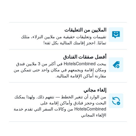
الملايين من التعليقات
تقييمات وتعليقات حقيقية من ملايين النزلاء، مثلك
تمامًا. احجز إقامتك المثالية بكل ثقة!
أفضل صفقات الفنادق
يبحث HotelsCombined في أكثر من 3 ملايين فندق
ومكان إقامة ويجمعهم في مكان واحد حتى تتمكن من
مقارنة أماكن الإقامة المثالية.
إلغاء مجاني
من الوارد أن تتغير الخطط — نتفهم ذلك. ولهذا يمكنك
البحث وحجز فنادق وأماكن إقامة على
HotelsCombined من وكالات السفر التي تقدم خدمة
الإلغاء المجاني