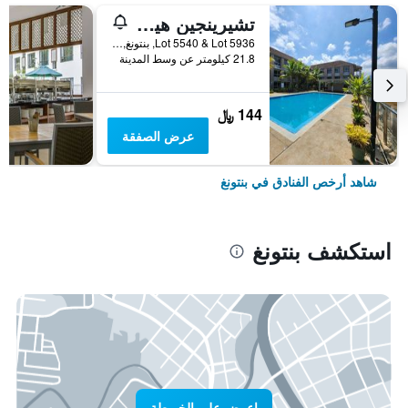
تشيرينجين هيلز كونفينشن آند سبا ريزورت
Lot 5540 & Lot 5936, بنتونغ, ماليزيا
21.8 كيلومتر عن وسط المدينة
144 ﷼
عرض الصفقة
شاهد أرخص الفنادق في بنتونغ
استكشف بنتونغ
اعرض على الخريطة