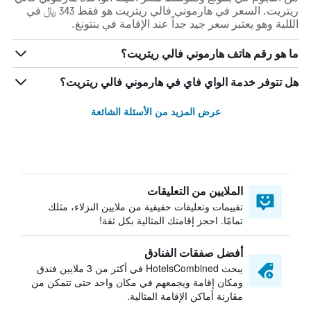
ريتريت. السعر في هارموني فالي ريتريت هو فقط 343 ﷼ في
الللية وهو يعتبر سعر جيد جداً عند الإقامة في بنتونغ.
ما هو رقم هاتف هارموني فالي ريتريت؟
هل تتوفر خدمة الواي فاي في هارموني فالي ريتريت؟
عرض المزيد من الأسئلة الشائعة
الملايين من التعليقات
تقييمات وتعليقات حقيقية من ملايين النزلاء، مثلك
تمامًا. احجز إقامتك المثالية بكل ثقة!
أفضل صفقات الفنادق
يبحث HotelsCombined في أكثر من 3 ملايين فندق
ومكان إقامة ويجمعهم في مكان واحد حتى تتمكن من
مقارنة أماكن الإقامة المثالية.