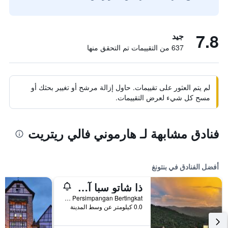
7.8
جيد
637 من التقييمات تم التحقق منها
لم يتم العثور على تقييمات. حاول إزالة مرشح أو تغيير بحثك أو
مسح كل شيء لعرض التقييمات.
فنادق مشابهة لـ هارموني فالي ريتريت
أفضل الفنادق في بنتونغ
ذا شاتو سبا آند ويلنيس ريزورت
Km 48 Persimpangan Bertingkat, بنتونغ, ماليزيا
0.0 كيلومتر عن وسط المدينة