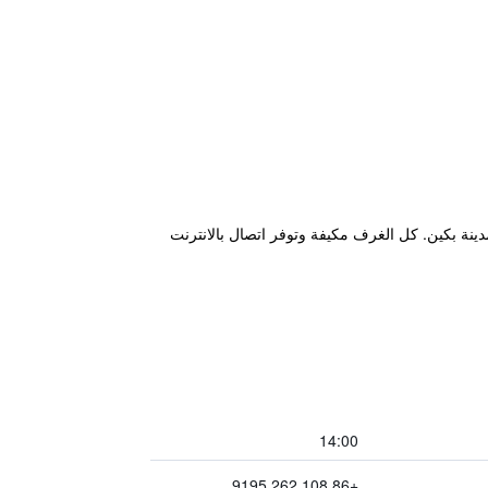
زلاء قاعدة مثالية أثناء زيارتهم في مدينة بكين. كل الغرف مكيفة وتوفر اتصال بالانترنت
14:00
+86 108 262 9195