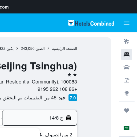
.com
رحلات طيران
الصفحة الرئيسية
الصين
243,050
بكين
822
فنادق
Beijing Tsinghua)
سيارات
2 نجمتين
حزم العروض
uaqing Jiayuan Residential Community), 100083
+86 108 262 9195
استكشاف
جيد
45 من التقييمات تم التحقق منها
7.0
رحلات
ج 14/8
-
العَرَبِيَّة
2 من الضيوف، غرفة واحدة