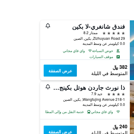
فندق شانغري-لا بكين
5 نجوم
ممتاز 8.2
29 Zizhuyuan Road, بكين, الصين
0.0 كيلومتر عن وسط المدينة
حوض السباحة
واي فاي مجاني
موقف السيارات
382 ﷼
عرض الصفقة
المتوسط في الليلة
ذا نورث جاردن هوتل بكينج وانج فو جينج
4 نجوم
جيد 7.9
218-1 Wangfujing Avenue, بكين, الصين
0.0 كيلومتر عن وسط المدينة
واي فاي مجاني
خدمة النقل من وإلى المطار
240 ﷼
عرض الصفقة
المتوسط في الليلة