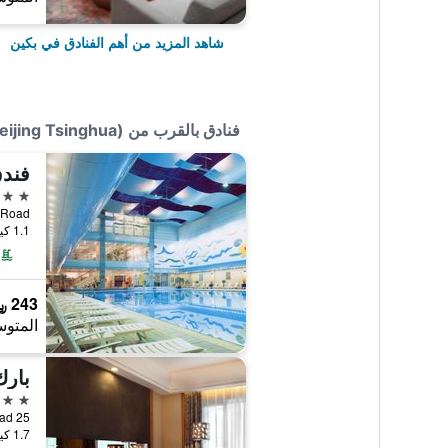
شاهد المزيد من أهم الفنادق في بكين
فنادق بالقرب من Hejia Inn (Beijing Tsinghua)
فندق
3 نجوم
ang Road
1.1 كيلومتر عن وسط المدينة
243 ﷼
المتوس
بارك
4 نجوم
25 Zhichun Road., بكين, الصين
1.7 كيلومتر عن وسط المدينة