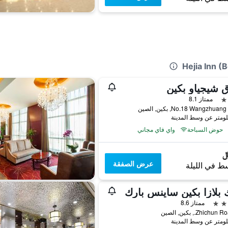
 شيجياو بكين
ممتاز 8.1
No.18 Wangzhu, بكين, الصين
حوض السباحة
واي فاي مجاني
عرض الصفقة
ط في الليلة
 بلازا بكين ساينس بارك
ممتاز 8.6