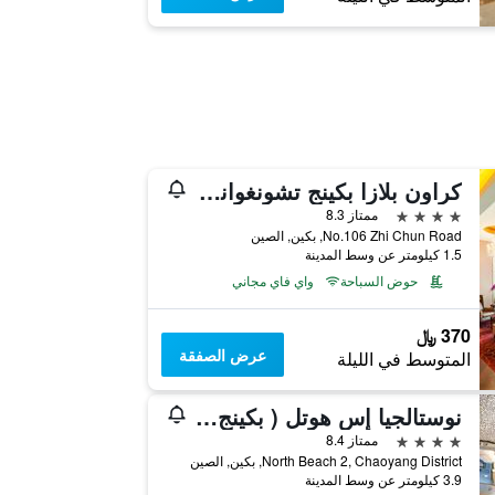
كراون بلازا بكينج تشونغوانكون باي آيتش جي
4 نجوم
ممتاز 8.3
No.106 Zhi Chun Road, بكين, الصين
1.5 كيلومتر عن وسط المدينة
حوض السباحة
واي فاي مجاني
370 ﷼
عرض الصفقة
المتوسط في الليلة
نوستالجيا إس هوتل ( بكينج ناشونال كونفينشن سنتر)
4 نجوم
ممتاز 8.4
North Beach 2, Chaoyang District, بكين, الصين
3.9 كيلومتر عن وسط المدينة