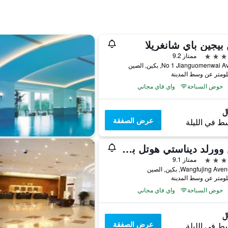
بيجين باي شانغريلا
ممتاز 9.2
No 1 Jianguomenwai, بكين, الصين
حوض السباحة
واي فاي مجاني
عرض الصفقة
ط في الليلة
صن وورلد ديناستي هوتل بكين وانج فوجينج
ممتاز 9.1
حوض السباحة
واي فاي مجاني
عرض الصفقة
ط في الليلة