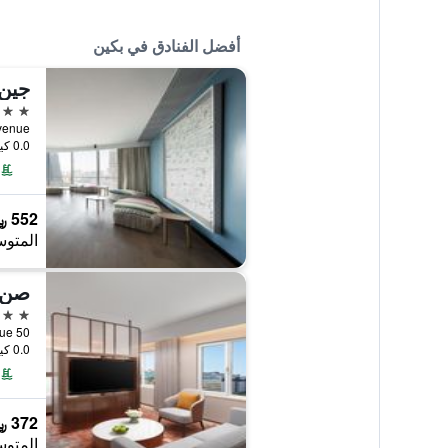
أفضل الفنادق في بكين
جين 
5 نجوم
 Avenue
0.0 كيلومتر عن وسط المدينة
552 ﷼
المتوس
5 نجوم
50 Wangfujing Avenue, بكين, الصين
0.0 كيلومتر عن وسط المدينة
372 ﷼
المتوس