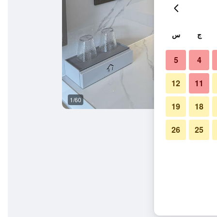
ج
س
5
4
12
11
1/60
غرفة نوم
19
18
26
25