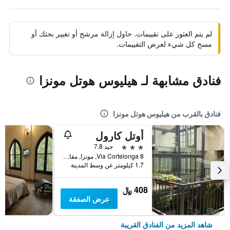
لم يتم العثور على تقييمات. حاول إزالة مرشح أو تغيير بحثك أو
مسح كل شيء لعرض التقييمات.
فنادق مشابهة لـ هيليوس هوتل مونزا
فنادق بالقرب من هيليوس هوتل مونزا
أوتل كارول
3 نجوم
جيد 7.8
8 Via Cortelonga, مونزا, مقاطعة منزا وبريانسا, إيطاليا
1.7 كيلومتر عن وسط المدينة
408 ﷼
عرض الصفقة
شاهد المزيد من الفنادق القريبة