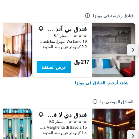
فنادق رخيصة في مونزا
فندق بي آند بي ميلانو-مونزا
3 نجوم
ممتاز 8.1
Via Lario 19, مونزا, مقاطعة منزا وبريانسا, إيطاليا
2.2 كيلومتر عن وسط المدينة
217 ﷼
عرض الصفقة
شاهد أرخص الفنادق في مونزا
الفنادق الموصى بها
فندق دي لا فيلا مونتسا - فنادق سمول لوكسري أوف ذه وورلد
4 نجوم
ممتاز 9.3
Viale Regina Margherita di Savoia 15, مونزا, مقاطعة منزا وبريانسا, إيطاليا
1.4 كيلومتر عن وسط المدينة