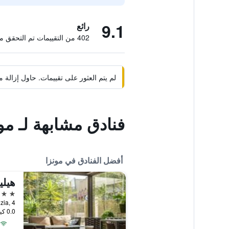
9.1
رائع
402 من التقييمات تم التحقق منها
لم يتم العثور على تقييمات. حاول إزال
فنادق مشابهة لـ مو
أفضل الفنادق في مونزا
هيلي
4 نجوم
Viale Elvezia, 4, م
0.0 كيلومتر عن وسط المدينة