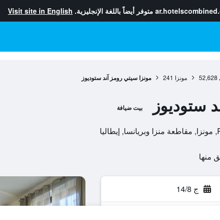
ar.hotelscombined
متوفر أيضاً باللغة الإنجليزية.
Visit site in English
52,628
مونزا
241
مونزا سيتي رومز آند ستوديوز
د ستوديوز
بيت ضيافة
ا
ج 14/8