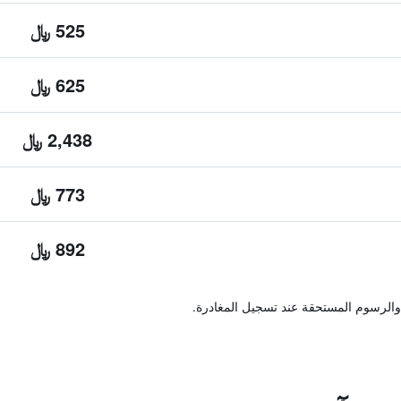
525 ﷼
625 ﷼
2,438 ﷼
773 ﷼
892 ﷼
والرسوم المستحقة عند تسجيل المغادرة.