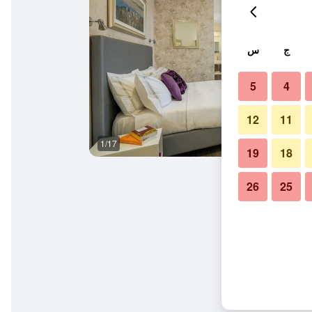
ج
س
5
4
12
11
1/17
آخر
19
18
26
25