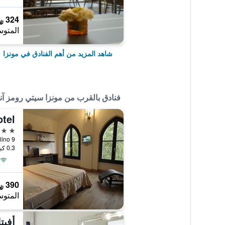
324 ﷼
المتوس
شاهد المزيد من أهم الفنادق في مونزا
فنادق بالقرب من مونزا سيتي رومز آن
tel
3 نجوم
Spalto Isolino 9, م
0.3 كيلومتر عن وسط المدينة
390 ﷼
المتوس
أفيت