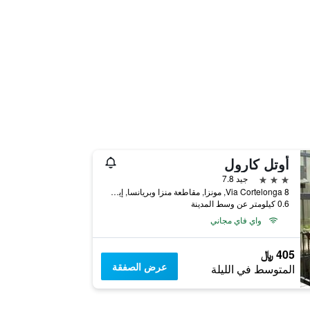
أوتل كارول
3 نجوم
جيد 7.8
8 Via Cortelonga, مونزا, مقاطعة منزا وبريانسا, إيطاليا
0.6 كيلومتر عن وسط المدينة
واي فاي مجاني
405 ﷼
عرض الصفقة
المتوسط في الليلة