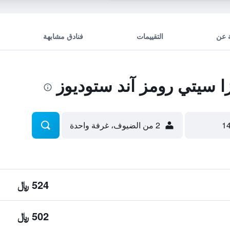
 عن
التقييمات
فنادق مشابهة
 سيتي رومز آند ستوديوز
2 من الضيوف، غرفة واحدة
524 ﷼
502 ﷼