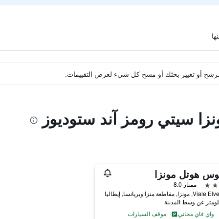
ة مرشح أو تغيير بحثك أو مسح كل شيء لعرض التقييمات.
نزا سيتي رومز آند ستوديوز
وس هوتل مونزا
ممتاز 8.0
ونزا, مقاطعة منزا وبريانسا, إيطاليا
واي فاي مجاني
موقف السيارات