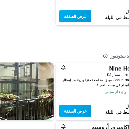
عرض الصفقة
ط في الليلة
د ستوديوز
Nine Ho
ممتاز 8.1
ونزا, مقاطعة منزا وبريانسا, إيطاليا
واي فاي مجاني
عرض الصفقة
ط في الليلة
اكاميري أروسيو