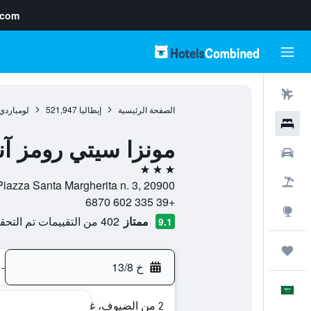
.com
رحلات طيران
الصفحة الرئيسية
إيطاليا
521,947
لومباردي
فنادق
مونزا سيتي رومز آن
سيارات
3 نجوم
حزم العروض
Piazza Santa Margherita n. 3, 20900, مونزا, مقاطعة منزا وبريانسا, إيطالي
+39 335 602 6870
استكشاف
ممتاز
402 من التقييمات تم التحقق منها
9.1
رحلات
خ 13/8
-
العَرَبِيَّة
2 من الضيوف، غرفة واحدة