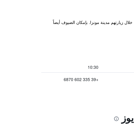
Monza Railway  ويوفر للنزلاء قاعدة إقامة مثالية خلال زيارتهم مدينة مونزا. بإمكان الضيوف أيضاً
10:30
+39 335 602 6870
يوز