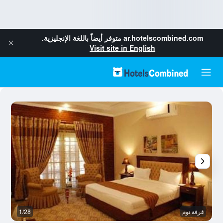
ar.hotelscombined.com
متوفر أيضاً باللغة الإنجليزية.
Visit site in English
غرفة نوم
1/28
م