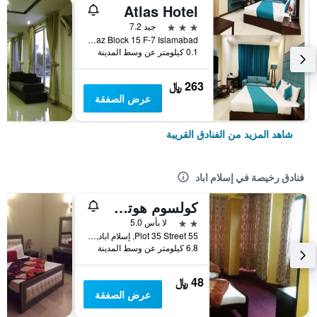
Atlas Hotel
3 نجوم
جيد 7.2
Bhittai Rd, F-7 Markaz Block 15 F-7 Islamabad, إسلام اباد, باكستان
0.1 كيلومتر عن وسط المدينة
263 ﷼
عرض الصفقة
شاهد المزيد من الفنادق القريبة
فنادق رخيصة في إسلام اباد
كولسوم هوتل إسلاماباد
2 نجمتين
لا بأس 5.0
Plot 35 Street 55, إسلام اباد, باكستان
6.8 كيلومتر عن وسط المدينة
48 ﷼
عرض الصفقة