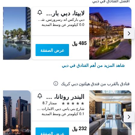
أفضل الفنادق في دبي
لابيتا، دبي باركس آند ريزورتس، أوتوغراف كوليكشن
دبي باركس اند رسرورتس, شارع الشيخ زايد, دبي, الامارات العربية المتحدة
0.0 كيلومتر عن وسط المدينة
485 ﷼
عرض الصفقة
شاهد المزيد من أهم الفنادق في دبي
فنادق بالقرب من فندق هيلتون دبي كريك
البندر روتانا، خور دبي
5 نجوم
ممتاز 8.7
شارع بني ياس, دبي, الامارات العربية المتحدة
0.1 كيلومتر عن وسط المدينة
232 ﷼
عرض الصفقة