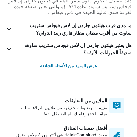
ذات تصنيف 3 نجوم. يكون سعر الليلة في هيلتون جاردن إن لاس
فيجاس ستريب ساوث عادة 524 ﷼، والتي تعتبر صفقة جيدة
لغرفة فندق عالية الجودة في لاس فيغاس.
ما مدى قرب هيلتون جاردن إن لاس فيجاس ستريب
ساوث من أقرب مطار، مطار هاري رييد الدولي؟
هل يعتبر هيلتون جاردن إن لاس فيجاس ستريب ساوث
صديقاً للحيوانات الأليفة؟
عرض المزيد من الأسئلة الشائعة
الملايين من التعليقات
تقييمات وتعليقات حقيقية من ملايين النزلاء، مثلك
تمامًا. احجز إقامتك المثالية بكل ثقة!
أفضل صفقات الفنادق
يبحث HotelsCombined في أكثر من 3 ملايين فندق