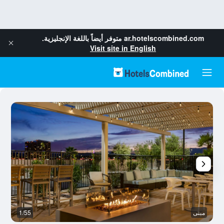
ar.hotelscombined.com
متوفر أيضاً باللغة الإنجليزية.
Visit site in English
مبنى
1/55
م