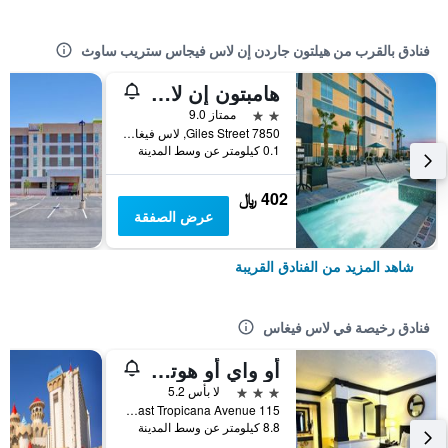
فنادق بالقرب من هيلتون جاردن إن لاس فيجاس ستريب ساوث
هامبتون إن لاس فيجاس ستريب ساوث لنافي
2 نجمتين
ممتاز 9.0
7850 Giles Street, لاس فيغاس, NV, الولايات المتحدة الأميريكية
0.1 كيلومتر عن وسط المدينة
402 ﷼
عرض الصفقة
شاهد المزيد من الفنادق القريبة
فنادق رخيصة في لاس فيغاس
أو واي أو هوتل آند كازينو لاس فيجاس
3 نجوم
لا بأس 5.2
115 East Tropicana Avenue, لاس فيغاس, NV, الولايات المتحدة الأميريكية
8.8 كيلومتر عن وسط المدينة