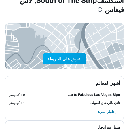
استكشفSouth of The Strip, لاس
فيغاس
اعرض على الخريطة
أشهر المعالم
Welcome to Fabulous Las Vegas Sign
4.0 كيلومتر
نادي بالي هاي للغولف
4.4 كيلومتر
إظهار المزيد
سيارت ايجار