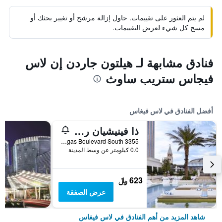
لم يتم العثور على تقييمات. حاول إزالة مرشح أو تغيير بحثك أو
مسح كل شيء لعرض التقييمات.
فنادق مشابهة لـ هيلتون جاردن إن لاس
فيجاس ستريب ساوث
أفضل الفنادق في لاس فيغاس
ذا فينيشيان ريزورت لاس فيجاس
3355 Las Vegas Boulevard South, لاس فيغاس, NV, الولايات المتحدة الأميريكية
0.0 كيلومتر عن وسط المدينة
623 ﷼
عرض الصفقة
شاهد المزيد من أهم الفنادق في لاس فيغاس