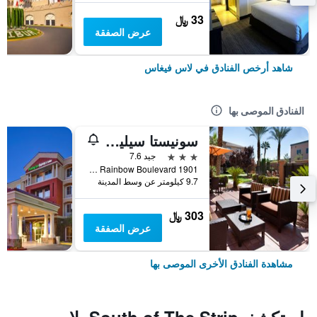
33 ﷼
عرض الصفقة
شاهد أرخص الفنادق في لاس فيغاس
الفنادق الموصى بها
سونيستا سيليكت لاس فيجاس سامرلين
3 نجوم
جيد 7.6
1901 North Rainbow Boulevard, لاس فيغاس, NV, الولايات المتحدة الأميريكية
9.7 كيلومتر عن وسط المدينة
303 ﷼
عرض الصفقة
مشاهدة الفنادق الأخرى الموصى بها