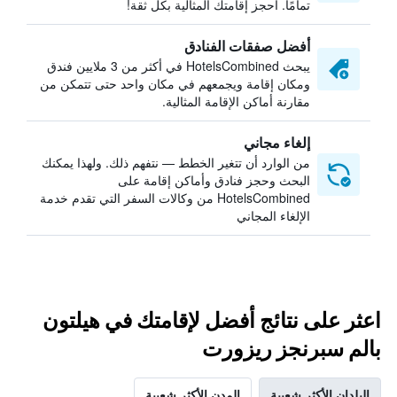
تمامًا. احجز إقامتك المثالية بكل ثقة!
أفضل صفقات الفنادق
يبحث HotelsCombined في أكثر من 3 ملايين فندق
ومكان إقامة ويجمعهم في مكان واحد حتى تتمكن من
مقارنة أماكن الإقامة المثالية.
إلغاء مجاني
من الوارد أن تتغير الخطط — نتفهم ذلك. ولهذا يمكنك
البحث وحجز فنادق وأماكن إقامة على
HotelsCombined من وكالات السفر التي تقدم خدمة
الإلغاء المجاني
اعثر على نتائج أفضل لإقامتك في هيلتون
بالم سبرنجز ريزورت
البلدان الأكثر شعبية
المدن الأكثر شعبية