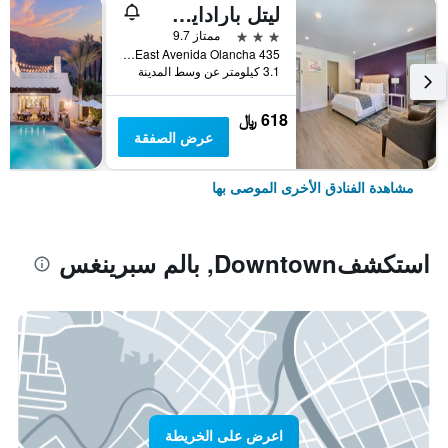
ليتل بارادايس هوتل
3 نجوم
ممتاز 9.7
435 East Avenida Olancha, بالم سبرينغس, CA, الولايات المتحدة الأميريكية
3.1 كيلومتر عن وسط المدينة
618 ﷼
عرض الصفقة
مشاهدة الفنادق الأخرى الموصى بها
استكشفDowntown, بالم سبرينغس
اعرض على الخريطة