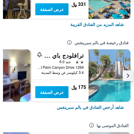
331 ﷼
عرض الصفقة
شاهد المزيد من الفنادق القريبة
فنادق رخيصة في بالم سبرينغس
ترافلودج باي ويندام بالم سبرينجز
2 نجمتين
جيد 6.0
1269 East Palm Canyon Drive, بالم سبرينغس, CA, الولايات المتحدة الأميريكية
3.4 كيلومتر عن وسط المدينة
175 ﷼
عرض الصفقة
شاهد أرخص الفنادق في بالم سبرينغس
الفنادق الموصى بها