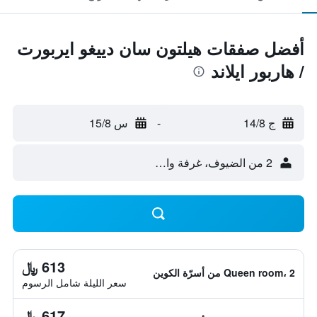
أفضل صفقات هيلتون سان دييغو ايربورت
/ هاربور ايلاند
ج 14/8
-
س 15/8
2 من الضيوف، غرفة واحدة
613 ﷼
Queen room، 2 من أسرّة الكوين
سعر الليلة شامل الرسوم
617 ﷼