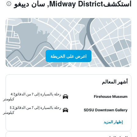
استكشفMidway District, سان دييغو
اعرض على الخريطة
أشهر المعالم
رحلة بالسيارة إلى 7 من الدقائق
4.7
Firehouse Museum
كيلومتر
رحلة بالسيارة إلى 7 من الدقائق
5.2
SDSU Downtown Gallery
كيلومتر
إظهار المزيد