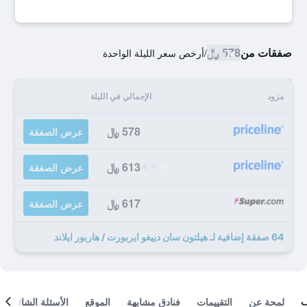
صفقات من
578 ﷼
/
أرخص سعر الليلة الواحدة
مزود
الإجمالي في الليلة
578 ﷼
عرض الصفقة
613 ﷼
عرض الصفقة
617 ﷼
عرض الصفقة
64 صفقة إضافية لـ هيلتون سان دييغو ايربورت / هاربور ايلاند
لمحة عن
التقييمات
فنادق مشابهة
الموقع
الأسئلة الشائعة