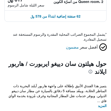
Queen room، 2 من أسرّة الكوين
سعر الليلة شامل الرسوم
62 صفقة إضافية ابتداءً من 578 ﷼
*
يشمل المجموع الضرائب المحلية المقدرة والرسوم المستحقة عند
تسجيل المغادرة.
أفضل سعر
مضمون
حول هيلتون سان دييغو ايربورت / هاربور
ايلاند
يتميز هذا الفندق الأنيق بإطلالة على واجهة هاربور آيلند البحرية ذات
المناظر الخلابة، ويبعُد مسافة 5 دقائق بالسيارة عن مطار سان دييغو
الدولي. ويوفر خدمات نقل المطار المجانية وغرف مُزودة بخدمة الواي
فاي ...
المزيد