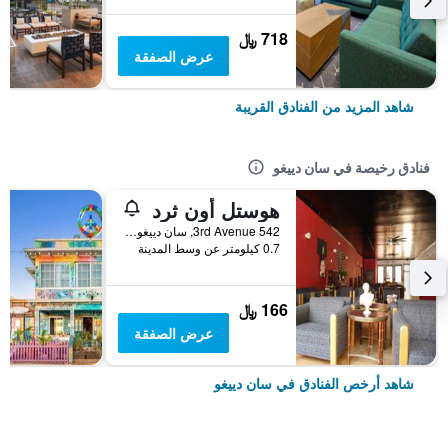
718 ﷼
عرض الصفقة
شاهد المزيد من الفنادق القريبة
فنادق رخيصة في سان دييغو
هوستل أون ثرد
542 3rd Avenue, سان دييغو, CA, الولايات المتحدة الأميريكية
0.7 كيلومتر عن وسط المدينة
166 ﷼
عرض الصفقة
شاهد أرخص الفنادق في سان دييغو