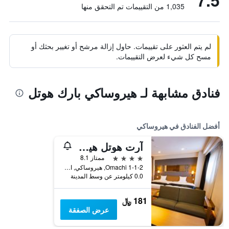
7.5
1,035 من التقييمات تم التحقق منها
لم يتم العثور على تقييمات. حاول إزالة مرشح أو تغيير بحثك أو
مسح كل شيء لعرض التقييمات.
فنادق مشابهة لـ هيروساكي بارك هوتل
أفضل الفنادق في هيروساكي
آرت هوتل هيروساكي سيتي
4 نجوم
ممتاز 8.1
1-1-2 Omachi, هيروساكي, اليابان
0.0 كيلومتر عن وسط المدينة
181 ﷼
عرض الصفقة