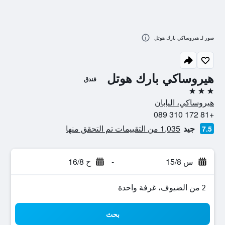
صور لـ هيروساكي بارك هوتل
هيروساكي بارك هوتل
فندق
3 نجوم
هيروساكي، اليابان
+81 172 310 089
جيد
1,035 من التقييمات تم التحقق منها
7.5
س 15/8
-
ح 16/8
2 من الضيوف، غرفة واحدة
بحث