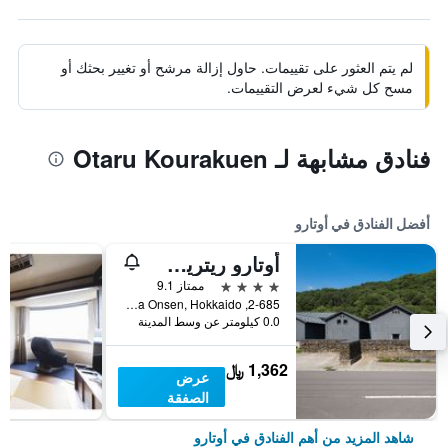
لم يتم العثور على تقييمات. حاول إزالة مرشح أو تغيير بحثك أو
مسح كل شيء لعرض التقييمات.
فنادق مشابهة لـ Otaru Kourakuen
أفضل الفنادق في أوتارو
أوتارو ريتريت باي أونكو تشيشين
4 نجوم
ممتاز 9.1
2-685, Asarigawa Onsen, Hokkaido, أوتارو, اليابان
0.0 كيلومتر عن وسط المدينة
1,362 ﷼
عرض
الصفقة
شاهد المزيد من أهم الفنادق في أوتارو