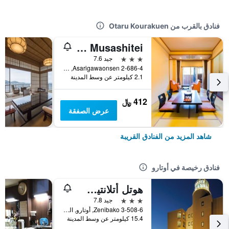
فنادق بالقرب من Otaru Kourakuen
Otaru Asarigawa Onsen Hotel Musashitei
3 نجوم
جيد 7.6
2-686-4 Asarigawaonsen, أوتارو, اليابان
2.1 كيلومتر عن وسط المدينة
412 ﷼
عرض الصفقة
شاهد المزيد من الفنادق القريبة
فنادق رخيصة في أوتارو
هوتل أتلانتيس أوتارو - لبالغين فقط
3 نجوم
جيد 7.8
3-508-6 Zenibako, أوتارو, اليابان
15.4 كيلومتر عن وسط المدينة