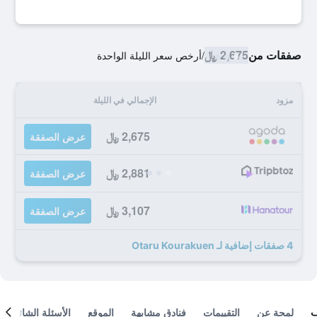
صفقات من
2,675 ﷼
/
أرخص سعر الليلة الواحدة
مزود
الإجمالي في الليلة
2,675 ﷼
عرض الصفقة
2,881 ﷼
عرض الصفقة
3,107 ﷼
عرض الصفقة
4 صفقات إضافية لـ Otaru Kourakuen
لمحة عن
التقييمات
فنادق مشابهة
الموقع
الأسئلة الشائعة