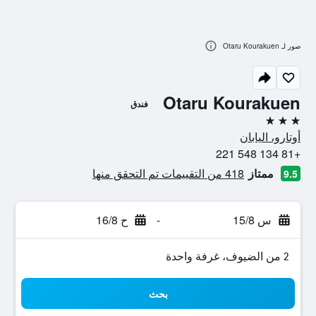
صور لـ Otaru Kourakuen
Otaru Kourakuen
فندق
3 نجوم
أوتارو، اليابان
+81 134 548 221
ممتاز
418 من التقييمات تم التحقق منها
9.5
س 15/8
-
ح 16/8
2 من الضيوف، غرفة واحدة
بحث