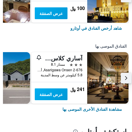
100 ﷼
عرض الصفقة
شاهد أرخص الفنادق في أوتارو
الفنادق الموصى بها
آساري كلاس هوتل
3 نجوم
ممتاز 8.1
Asarigawa Onsen 2-676, أوتارو, اليابان
5.8 كيلومتر عن وسط المدينة
241 ﷼
عرض الصفقة
مشاهدة الفنادق الأخرى الموصى بها
استكشف أوتارو