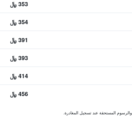
353 ﷼
354 ﷼
391 ﷼
393 ﷼
414 ﷼
456 ﷼
والرسوم المستحقة عند تسجيل المغادرة.