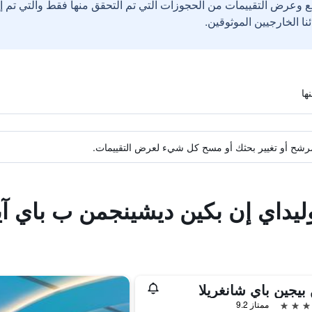
ع وعرض التقييمات من الحجوزات التي تم التحقق منها فقط والتي تم 
ة مرشح أو تغيير بحثك أو مسح كل شيء لعرض التقييمات.
وليداي إن بكين ديشينجمن ب باي 
بيجين باي شانغريلا
ممتاز 9.2