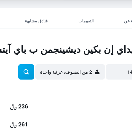
 عن
التقييمات
فنادق مشابهة
اي إن بكين ديشينجمن ب باي آي
2 من الضيوف، غرفة واحدة
236 ﷼
261 ﷼