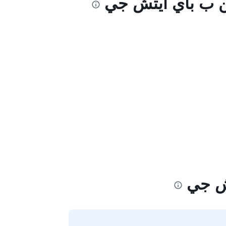
من ب باي آيتش جي
تش جي