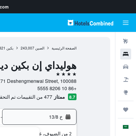
.com
رحلات طيران
الصفحة الرئيسية
الصين
243,007
بكين
821
فنادق
هوليداي إن بكين د
سيارات
4 نجوم
حزم العروض
No 71 Deshengmenwai Street, 100088, بكين, مقاطعة بكين, 
+86 10 8206 5555
استكشاف
ممتاز
477 من التقييمات تم التحقق منها
8.7
رحلات
خ 13/8
-
العَرَبِيَّة
2 من الضيوف، غرفة واحدة