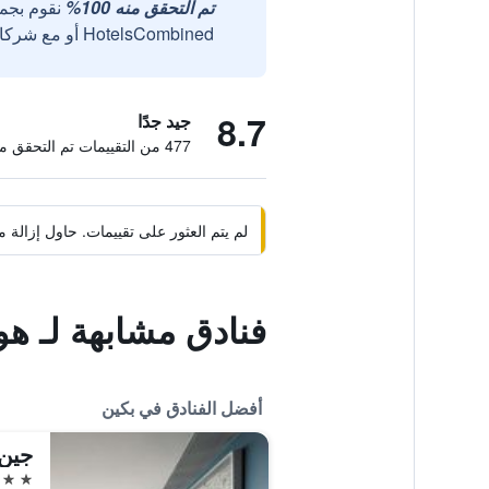
تم التحقق منه 100%
نقوم بجم
HotelsCombined أو مع شركائنا الخارجيين الموثوقين.
8.7
جيد جدًا
477 من التقييمات تم التحقق منها
لم يتم العثور على تقييمات. حاول إزال
فنادق مشابهة لـ ه
أفضل الفنادق في بكين
جين 
5 نجوم