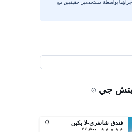
إجراؤها بواسطة مستخدمين حقيقيين مع
آيتش جي
فندق شانغري-لا بكين
5 نجوم
ممتاز 8.2