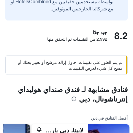
بواسطة مستخدمين حقيقيين مع HotelsCombined أو
مع شركائنا الخارجيين الموثوقين.
8.2
جيد جدًا
2,992 من التقييمات تم التحقق منها
لم يتم العثور على تقييمات. حاول إزالة مرشح أو تغيير بحثك أو
مسح كل شيء لعرض التقييمات.
فنادق مشابهة لـ فندق صنداي هوليداي
إنترناشونال، دبي
أفضل الفنادق في دبي
لابيتا، دبي باركس آند ريزورتس، أوتوغراف كوليكشن