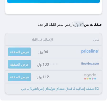
صفقات من
94 ﷼
/
أرخص سعر الليلة الواحدة
مزود
الإجمالي في الليلة
94 ﷼
عرض الصفقة
103 ﷼
عرض الصفقة
112 ﷼
عرض الصفقة
52 صفقة إضافية لـ فندق صنداي هوليداي إنترناشونال، دبي