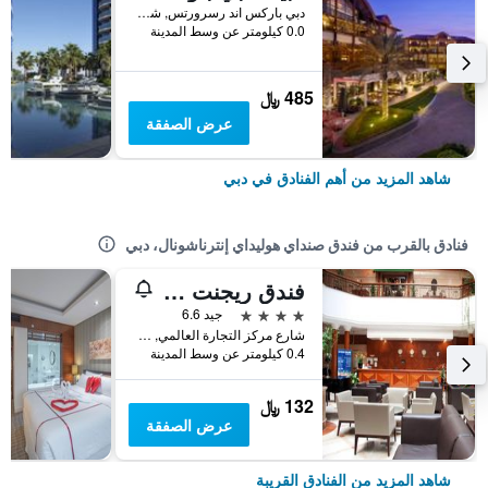
دبي باركس اند رسرورتس, شارع الشيخ زايد, دبي, الامارات العربية المتحدة
0.0 كيلومتر عن وسط المدينة
485 ﷼
عرض الصفقة
شاهد المزيد من أهم الفنادق في دبي
فنادق بالقرب من فندق صنداي هوليداي إنترناشونال، دبي
فندق ريجنت بالاس
4 نجوم
جيد 6.6
شارع مركز التجارة العالمي, دبي, الامارات العربية المتحدة
0.4 كيلومتر عن وسط المدينة
132 ﷼
عرض الصفقة
شاهد المزيد من الفنادق القريبة