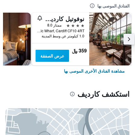
الفنادق الموصى بها
نوفوتيل كارديف سنتر
4 نجوم
ممتاز 8.0
Schooner Way, Atlantic Wharf, Cardiff CF10 4RT, كارديف, المملكة المتحدة
1.0 كيلومتر عن وسط المدينة
359 ﷼
عرض الصفقة
مشاهدة الفنادق الأخرى الموصى بها
استكشف كارديف