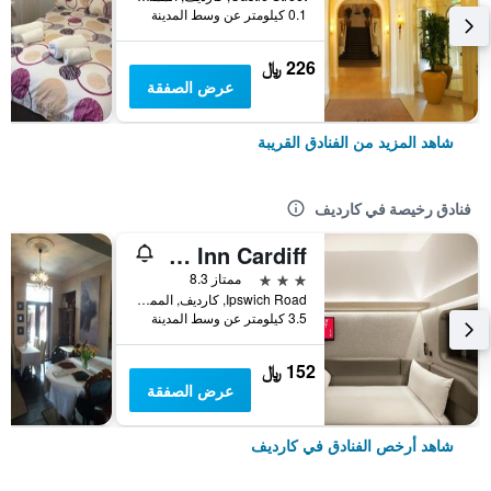
0.1 كيلومتر عن وسط المدينة
226 ﷼
عرض الصفقة
شاهد المزيد من الفنادق القريبة
فنادق رخيصة في كارديف
Zip By Premier Inn Cardiff
3 نجوم
ممتاز 8.3
Ipswich Road, كارديف, المملكة المتحدة
3.5 كيلومتر عن وسط المدينة
152 ﷼
عرض الصفقة
شاهد أرخص الفنادق في كارديف