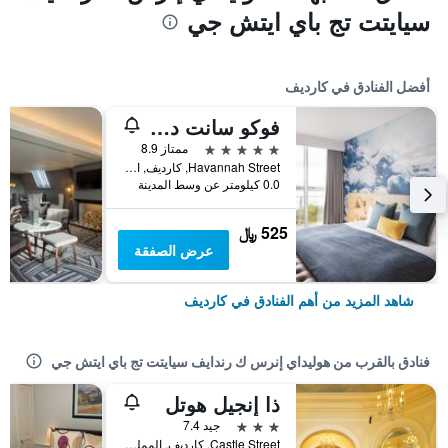
سيايتت تج باي ايتش جي
أفضل الفنادق في كارديف
فوكو سانت ديفيدز كارديف بي آيتش جي
5 نجوم
ممتاز 8.9
Havannah Street, كارديف, المملكة المتحدة
0.0 كيلومتر عن وسط المدينة
525 ﷼
عرض الصفقة
شاهد المزيد من أهم الفنادق في كارديف
فنادق بالقرب من هوليداي إنرس ك رندايف سيايتت تج باي ايتش جي
ذا إنجيل هوتل
3 نجوم
جيد 7.4
Castle Street, كارديف, المملكة المتحدة