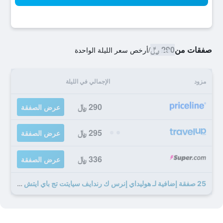
صفقات من
290 ﷼
/
أرخص سعر الليلة الواحدة
مزود
الإجمالي في الليلة
290 ﷼
عرض الصفقة
295 ﷼
عرض الصفقة
336 ﷼
عرض الصفقة
25 صفقة إضافية لـ هوليداي إنرس ك رندايف سيايتت تج باي ايتش جي