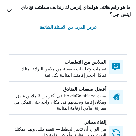
ما هو رقم هاتف هوليداي إنرس ك رندايف سيايتت تج باي
ايتش جي؟
عرض المزيد من الأسئلة الشائعة
الملايين من التعليقات
تقييمات وتعليقات حقيقية من ملايين النزلاء، مثلك
تمامًا. احجز إقامتك المثالية بكل ثقة!
أفضل صفقات الفنادق
يبحث HotelsCombined في أكثر من 3 ملايين فندق
ومكان إقامة ويجمعهم في مكان واحد حتى تتمكن من
مقارنة أماكن الإقامة المثالية.
إلغاء مجاني
من الوارد أن تتغير الخطط — نتفهم ذلك. ولهذا يمكنك
البحث وحجز فنادق وأماكن إقامة على