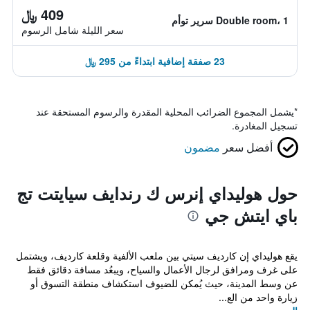
409 ﷼
Double room، 1 سرير توأم
سعر الليلة شامل الرسوم
23 صفقة إضافية ابتداءً من 295 ﷼
*
يشمل المجموع الضرائب المحلية المقدرة والرسوم المستحقة عند
تسجيل المغادرة.
أفضل سعر
مضمون
حول هوليداي إنرس ك رندايف سيايتت تج
باي ايتش جي
يقع هوليداي إن كارديف سيتي بين ملعب الألفية وقلعة كارديف، ويشتمل
على غرف ومرافق لرجال الأعمال والسياح، ويبعُد مسافة دقائق فقط
عن وسط المدينة، حيث يُمكن للضيوف استكشاف منطقة التسوق أو
زيارة واحد من الع...