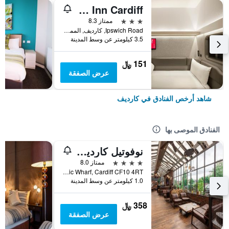
Zip By Premier Inn Cardiff
3 نجوم
ممتاز 8.3
Ipswich Road, كارديف, المملكة المتحدة
3.5 كيلومتر عن وسط المدينة
151 ﷼
عرض الصفقة
شاهد أرخص الفنادق في كارديف
الفنادق الموصى بها
نوفوتيل كارديف سنتر
4 نجوم
ممتاز 8.0
Schooner Way, Atlantic Wharf, Cardiff CF10 4RT, كارديف, المملكة المتحدة
1.0 كيلومتر عن وسط المدينة
358 ﷼
عرض الصفقة