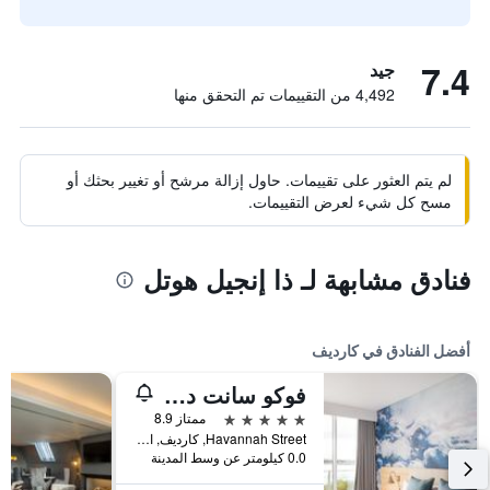
7.4
جيد
4,492 من التقييمات تم التحقق منها
لم يتم العثور على تقييمات. حاول إزالة مرشح أو تغيير بحثك أو
مسح كل شيء لعرض التقييمات.
فنادق مشابهة لـ ذا إنجيل هوتل
أفضل الفنادق في كارديف
فوكو سانت ديفيدز كارديف بي آيتش جي
5 نجوم
ممتاز 8.9
Havannah Street, كارديف, المملكة المتحدة
0.0 كيلومتر عن وسط المدينة