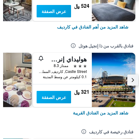
524 ﷼
عرض الصفقة
شاهد المزيد من أهم الفنادق في كارديف
فنادق بالقرب من ذا إنجيل هوتل
هوليداي إنرس ك رندايف سيايتت تج باي ايتش جي
3 نجوم
ممتاز 8.3
Castle Street, كارديف, المملكة المتحدة
0.1 كيلومتر عن وسط المدينة
321 ﷼
عرض الصفقة
شاهد المزيد من الفنادق القريبة
فنادق رخيصة في كارديف