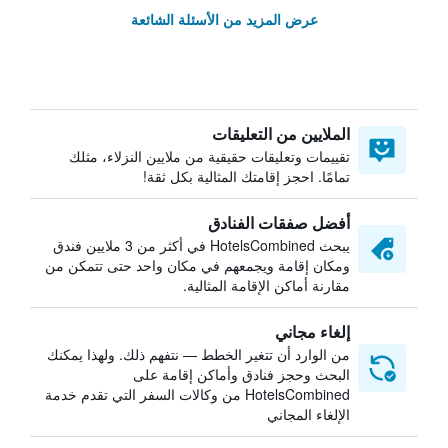
عرض المزيد من الأسئلة الشائعة
الملايين من التعليقات
تقييمات وتعليقات حقيقية من ملايين النزلاء، مثلك
تمامًا. احجز إقامتك المثالية بكل ثقة!
أفضل صفقات الفنادق
يبحث HotelsCombined في أكثر من 3 ملايين فندق
ومكان إقامة ويجمعهم في مكان واحد حتى تتمكن من
مقارنة أماكن الإقامة المثالية.
إلغاء مجاني
من الوارد أن تتغير الخطط — نتفهم ذلك. ولهذا يمكنك
البحث وحجز فنادق وأماكن إقامة على
HotelsCombined من وكالات السفر التي تقدم خدمة
الإلغاء المجاني