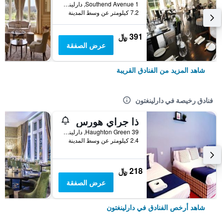
Southend Avenue 1, دارلينغتون, المملكة المتحدة
7.2 كيلومتر عن وسط المدينة
391 ﷼
عرض الصفقة
شاهد المزيد من الفنادق القريبة
فنادق رخيصة في دارلينغتون
ذا جراي هورس
39 Haughton Green, دارلينغتون, المملكة المتحدة
2.4 كيلومتر عن وسط المدينة
218 ﷼
عرض الصفقة
شاهد أرخص الفنادق في دارلينغتون