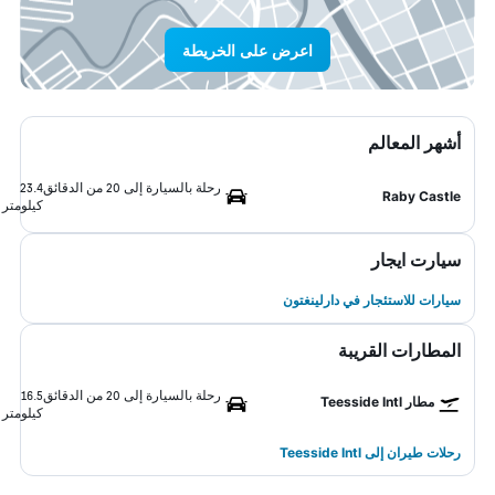
اعرض على الخريطة
أشهر المعالم
رحلة بالسيارة إلى 20 من الدقائق
23.4
Raby Castle
كيلومتر
سيارت ايجار
سيارات للاستئجار في دارلينغتون
المطارات القريبة
رحلة بالسيارة إلى 20 من الدقائق
16.5
مطار Teesside Intl
كيلومتر
رحلات طيران إلى Teesside Intl