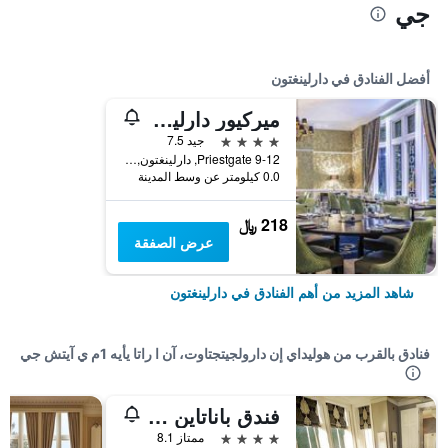
جي
أفضل الفنادق في دارلينغتون
ميركيور دارلينجتون كينجز هوتل
4 نجوم
جيد 7.5
9-12 Priestgate, دارلينغتون, المملكة المتحدة
0.0 كيلومتر عن وسط المدينة
218 ﷼
عرض الصفقة
شاهد المزيد من أهم الفنادق في دارلينغتون
فنادق بالقرب من هوليداي إن دارولجيتجتاوت، آن ا راتا يأيه 1م ي آيتش جي
فندق باناتاين دارلينجتون
4 نجوم
ممتاز 8.1