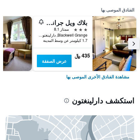
الفنادق الموصى بها
بلاك ويل جرانج هوتل
3 نجوم
ممتاز 8.1
Blackwell Grange, دارلينغتون, المملكة المتحدة
1.7 كيلومتر عن وسط المدينة
435 ﷼
عرض الصفقة
مشاهدة الفنادق الأخرى الموصى بها
استكشف دارلينغتون