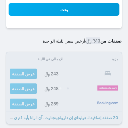
بحث
صفقات من
243 ﷼
/
أرخص سعر الليلة الواحدة
مزود
الإجمالي في الليلة
243 ﷼
عرض الصفقة
248 ﷼
عرض الصفقة
259 ﷼
عرض الصفقة
20 صفقة إضافية لـ هوليداي إن دارولجيتجتاوت، آن ا راتا يأيه 1م ي آيتش جي