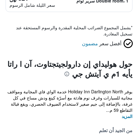
Double room، 1 سرير توأم
سعر الليلة شامل الرسوم
*
يشمل المجموع الضرائب المحلية المقدرة والرسوم المستحقة عند
تسجيل المغادرة.
أفضل سعر
مضمون
حول هوليداي إن دارولجيتجتاوت، آن ا راتا
يأيه 1م ي آيتش جي
يوفر Holiday Inn Darlington North خدمة الواي فاي المجانية ومواقف
مجانية للسيارات وغرف نوم هادئة مع أسرّة كينغ ودش مساج في كل
غرفة، بالإضافة إلى جيم صغير لاستخدام الضيوف الحصري، ويقع قبالة
التقاطع 59 م...
المزيد
من الجيد أن تعلم