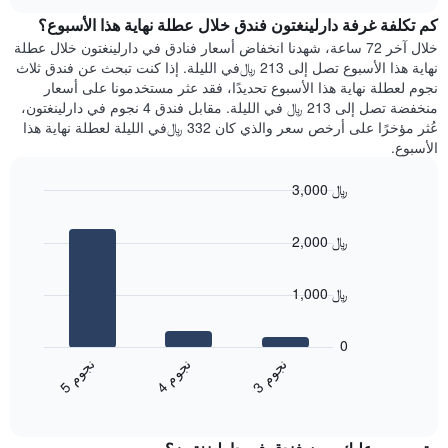
هذه
chart
محور
كم تكلفة غرفة دارلينغتون فندق خلال عطلة نهاية هذا الأسبوع؟
الليلة
Y
الذي
خلال آخر 72 ساعة، شهدنا انخفاض أسعار فنادق في دارلينغتون خلال عطلة
الذي
عُثر
نهاية هذا الأسبوع تصل إلى 213 ﷼في الليلة. إذا كنت تبحث عن فندق ثلاث
يعرض
عليه
نجوم لعطلة نهاية هذا الأسبوع تحديدًا، فقد عثر مستخدمونا على أسعار
متوسط
خلال
منخفضة تصل إلى 213 ﷼ في الليلة. مقابل فندق 4 نجوم في دارلينغتون،
سعر
آخر
عُثر مؤخرًا على أرخص سعر والذي كان 332 ﷼في الليلة لعطلة نهاية هذا
غرفة
3
الأسبوع.
أيام
مع
3,000 ﷼
التصنيف
Bar
حسب
Chart
graphic.
chart
النجوم
2,000 ﷼
with
يتضمن
3
المخطط
bars.
1
1,000 ﷼
محور
يعرض
X
المخطط
0
التي
التالي
ن
م
ن
م
ن
م
تعرض
متوسط
4
ج
و
3
ج
و
5
ج
و
فئات
End
سعر
of
الفنادق
الغرفة
interactive
بالنجوم.
خلال
chart
يتضمن