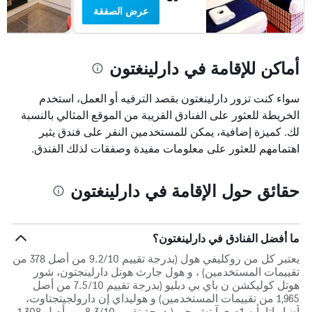
عرض الصفقة
أماكن للإقامة في دارلينغتون
سواء كنت تزور دارلينغتون بقصد الترفيه أو العمل، استخدم
الخريطة للعثور على الفنادق القريبة من الموقع المثالي بالنسبة
لك. كميزة إضافية، يمكن للمستخدمين النقر على فندق يثير
اهتمامهم للعثور على معلومات مفيدة وصفقات لذلك الفندق.
حقائق حول الإقامة في دارلينغتون
ما أفضل الفنادق في دارلينغتون؟
يعتبر كل من روكليفي هول (بدرجة تقييم 9.2/10 من أصل 378 من
تقييمات المستخدمين) ، و هول جارث هوتل دارلينجتون، شور
هوتل كوليكشن ن باي بي دبليو (بدرجة تقييم 7.5/10 من أصل
1,965 من تقييمات المستخدمين) و هوليداي إن دارولجيتجتاوت،
آن ا راتا يأيه 1م ي آيتش جي (بدرجة تقييم 8.3/10 من أصل 1,308