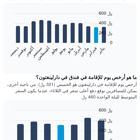
600 ﷼
Bar
Chart
400 ﷼
graphic.
chart
with
200 ﷼
12
bars.
0
فبراير
مايو
أغسطس
نوفمبر
يناير
أبريل
يوليو
أكتوبر
مارس
يونيو
سبتمبر
ديسمبر
يعرض
المخطط
End
of
التالي
interactive
متوسط
chart
سعر
ما هو أرخص يوم للإقامة في فندق في دارلينغتون؟
غرفة
أرخص يوم للإقامة في دارلينغتون هو الخميس (321 ﷼). من ناحية أخرى،
كل
يمكن للمسافرين توقع دفع أعلى سعر في الثلاثاء، عندما يكون السعر
شهر
المتوسط لليلة الواحدة 460 ﷼.
يتضمن
المخطط
600 ﷼
1
Bar
محور
Chart
400 ﷼
graphic.
chart
X
with
الذي
200 ﷼
7
يعرض
bars.