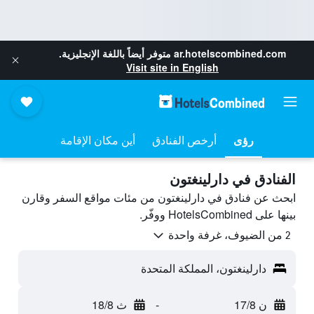
ar.hotelscombined.com
متوفر أيضاً باللغة الإنجليزية.
Visit site in English
رؤى
أرخص الفنادق
أين مكان الإقامة
الفنادق في دارلينغتون
ابحث عن فنادق في دارلينغتون من مئات مواقع السفر وقارن
بينها على HotelsCombined ووفّر.
2 من الضيوف، غرفة واحدة
دارلينغتون، المملكة المتحدة
ن 17/8
-
ث 18/8