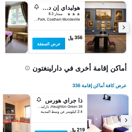
هوليداي إن دارولجيتجتاوت، آن ا راتا يأيه 1م ي آيتش جي
3 نجوم
ممتاز 8.3
Newton Park, Coatham Mundeville, دارلينغتون, المملكة المتحدة
356 ﷼
عرض الصفقة
أماكن إقامة أخرى في دارلينغتون
عرض كافة أماكن إقامة 336
ذا جراي هورس
39 Haughton Green, دارلينغتون, المملكة المتحدة
2.4 كيلومتر عن وسط المدينة
219 ﷼