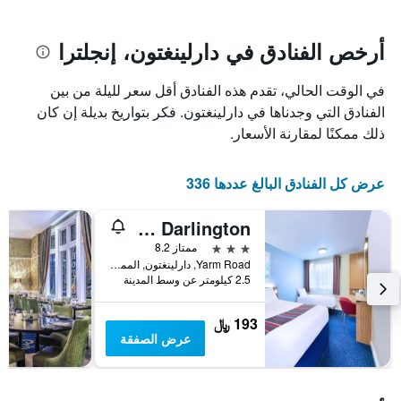
يتضمن
بالنجوم.
يتضمن
المخطط
1
المخطط
أرخص الفنادق في دارلينغتون، إنجلترا
1
محور
X
محور
في الوقت الحالي، تقدم هذه الفنادق أقل سعر لليلة من بين
Y
الذي
الذي
يعرض
الفنادق التي وجدناها في دارلينغتون. فكر بتواريخ بديلة إن كان
عدد
يعرض
ذلك ممكنًا لمقارنة الأسعار.
الأيام
متوسط
قبل
سعر
غرفة
الإقامة
عرض كل الفنادق البالغ عددها 336
في
يتضمن
عطلة
المخطط
Travelodge Darlington
نهاية
التالي
1
هذا
3 نجوم
ممتاز 8.2
محور
الأسبوع
Yarm Road, دارلينغتون, المملكة المتحدة
Y
خلال
2.5 كيلومتر عن وسط المدينة
آخر
الذي
3
يعرض
193 ﷼
أيام
متوسط
عرض الصفقة
سعر
غرفة