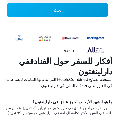
بحث
...والمزيد
أفكار للسفر حول الفنادقفي
دارلينغتون
استخدم نصائح HotelsCombined التي تدعمها البيانات لمساعدتك
في العثور على فندقك التالي في دارلينغتون.
ما هو الشهر الأرخص لحجز فندق في دارلينغتون؟
الشهر الأرخص لحجز فندق في دارلينغتون هو فبراير (328 ﷼). عكس من
ذلك، فإن الشهر الأكثر تكلفة للإقامة في دارلينغتون هو سبتمبر (475 ﷼).