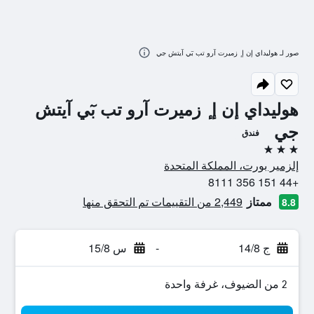
صور لـ هوليداي إن إ ٕ زميرت آرو تب بٓي آيتش جي
هوليداي إن إ ٕ زميرت آرو تب بٓي آيتش
جي
فندق
3 نجوم
إلزمير بورت، المملكة المتحدة
+44 151 356 8111
ممتاز
2,449 من التقييمات تم التحقق منها
8.8
ج 14/8
-
س 15/8
2 من الضيوف، غرفة واحدة