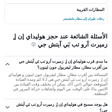
المطارات القريبة
رحلات طيران إلى مطار مانشستر
الأسئلة الشائعة عند حجز هوليداي إن إ ٕ
زميرت آرو تب بٓي آيتش جي
ما مدى قرب هوليداي إن إ ٕ زميرت آرو تب بٓي آيتش جي
من أقرب مطار، مطار ليفربول جون لينون؟
المسافة بين أقرب مطار، مطار ليفربول جون لينون و هوليداي
إن إ ٕ زميرت آرو تب بٓي آيتش جي هي 9.2 كم ومدة القيادة
المتوقعة حوالي 0س 07د. يمكن أن يختلف وقت القيادة بين
الاثنين بناءً على الوقت من اليوم واتجاهات حركة المرور في
المنطقة.
هل يوجد مسبح في هوليداي إن إ ٕ زميرت آرو تب بٓي آيتش
جي؟