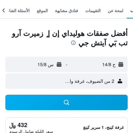
لمحة عن
التقييمات
فنادق مشابهة
الموقع
الأسئلة الشائعة
أفضل صفقات هوليداي إن إ ٕ زميرت آرو
تب بٓي آيتش جي
ج 14/8
-
س 15/8
2 من الضيوف، غرفة واحدة
432 ﷼
غرفة كينج، 1 سرير كينغ
سعر الليلة شامل الرسوم