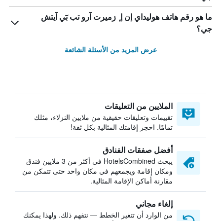
ما هو رقم هاتف هوليداي إن إ ٕ زميرت آرو تب بٓي آيتش
جي؟
عرض المزيد من الأسئلة الشائعة
الملايين من التعليقات
تقييمات وتعليقات حقيقية من ملايين النزلاء، مثلك
تمامًا. احجز إقامتك المثالية بكل ثقة!
أفضل صفقات الفنادق
يبحث HotelsCombined في أكثر من 3 ملايين فندق
ومكان إقامة ويجمعهم في مكان واحد حتى تتمكن من
مقارنة أماكن الإقامة المثالية.
إلغاء مجاني
من الوارد أن تتغير الخطط — نتفهم ذلك. ولهذا يمكنك