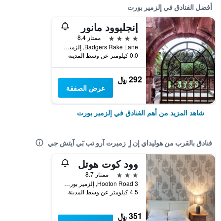
أفضل الفنادق في إلزمير بورت
إنجليوود مانور
4 نجوم
ممتاز 8.4
Badgers Rake Lane, إلزمير بورت, المملكة المتحدة
0.0 كيلومتر عن وسط المدينة
292 ﷼
عرض الصفقة
شاهد المزيد من أهم الفنادق في إلزمير بورت
فنادق بالقرب من هوليداي إن إ ٕ زميرت آرو تب بٓي آيتش جي
وود كوت هوتل
3 نجوم
ممتاز 8.7
3 Hooton Road, إلزمير بورت, المملكة المتحدة
4.5 كيلومتر عن وسط المدينة
351 ﷼