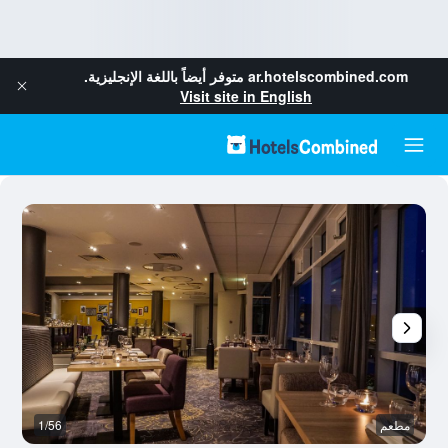
ar.hotelscombined.com
متوفر أيضاً باللغة الإنجليزية.
Visit site in English
مطعم
1/56
م