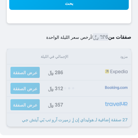
بحث
صفقات من
286 ﷼
/
أرخص سعر الليلة الواحدة
مزود
الإجمالي في الليلة
286 ﷼
عرض الصفقة
312 ﷼
عرض الصفقة
357 ﷼
عرض الصفقة
27 صفقة إضافية لـ هوليداي إن إ ٕ زميرت آرو تب بٓي آيتش جي