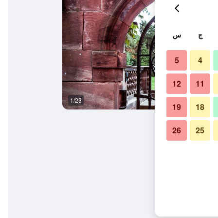
ج
س
5
4
12
11
1/23
آخر
19
18
26
25