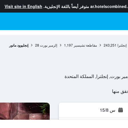
ar.hotelscombined
متوفر أيضاً باللغة الإنجليزية.
Visit site in English
إنجلترا
243,251
مقاطعة تشيسير
1,197
إلزمير بورت
28
إنجليوود مانور
س 15/8