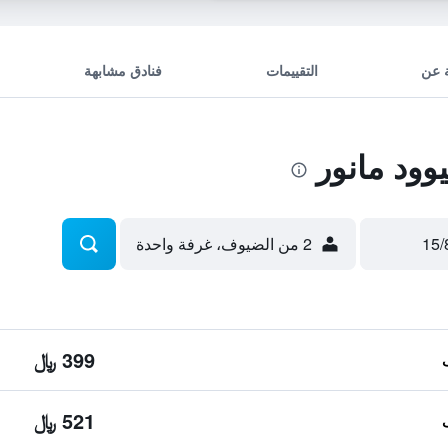
 عن
التقييمات
فنادق مشابهة
ود مانور
2 من الضيوف، غرفة واحدة
399 ﷼
521 ﷼