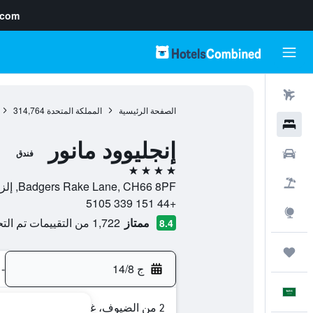
.com
رحلات طيران
الصفحة الرئيسية
المملكة المتحدة
314,764
فنادق
إنجليوود مانور
سيارات
فندق
4 نجوم
حزم العروض
Badgers Rake Lane, CH66 8PF, إلزمير بورت, إنجلترا, المملكة المتحدة
+44 151 339 5105
استكشاف
ممتاز
1,722 من التقييمات تم التحقق منها
8.4
رحلات
ج 14/8
-
العَرَبِيَّة
2 من الضيوف، غرفة واحدة