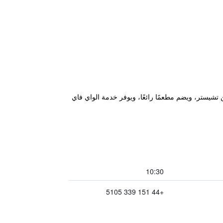
ه بشكل جميل على مساحة 38 فدانًا من الأراضي الهادئة، على بُعد 15 دقيقة فقط من تشيستر، ويضم مطعمًا رائعًا، ويوفر خدمة الواي فاي
10:30
+44 151 339 5105