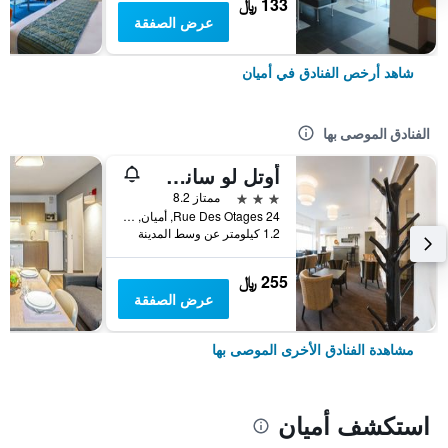
133 ﷼
عرض الصفقة
شاهد أرخص الفنادق في أميان
الفنادق الموصى بها
أوتل لو سانت لويس
3 نجوم
ممتاز 8.2
24 Rue Des Otages, أميان, إقليم سوم, فرنسا
1.2 كيلومتر عن وسط المدينة
255 ﷼
عرض الصفقة
مشاهدة الفنادق الأخرى الموصى بها
استكشف أميان