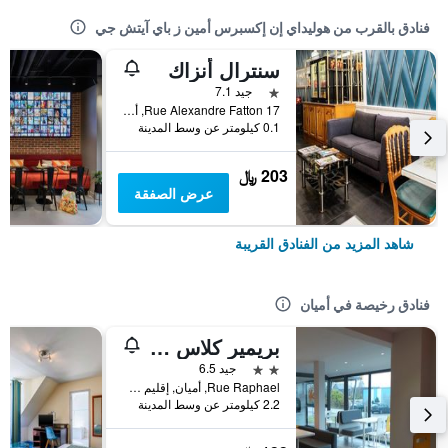
فنادق بالقرب من هوليداي إن إكسبرس أمين ز باي آيتش جي
سنترال أنزاك
نجمة واحدة
جيد 7.1
17 Rue Alexandre Fatton, أميان, إقليم سوم, فرنسا
0.1 كيلومتر عن وسط المدينة
203 ﷼
عرض الصفقة
شاهد المزيد من الفنادق القريبة
فنادق رخيصة في أميان
بريمير كلاس أمين
2 نجمتين
جيد 6.5
Rue Raphael, أميان, إقليم سوم, فرنسا
2.2 كيلومتر عن وسط المدينة