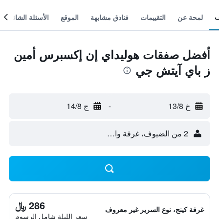
لمحة عن
التقييمات
فنادق مشابهة
الموقع
الأسئلة الشائعة
أفضل صفقات هوليداي إن إكسبرس أمين
ز باي آيتش جي
خ 13/8
-
ج 14/8
2 من الضيوف، غرفة واحدة
286 ﷼
غرفة كينج، نوع السرير غير معروف
سعر الليلة شامل الرسوم