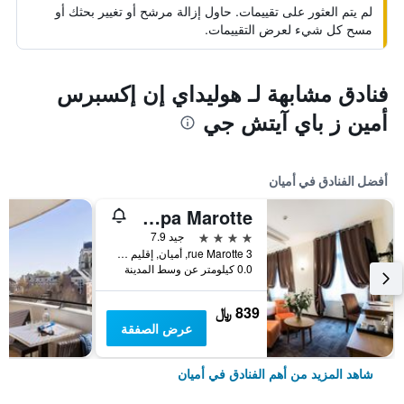
لم يتم العثور على تقييمات. حاول إزالة مرشح أو تغيير بحثك أو
مسح كل شيء لعرض التقييمات.
فنادق مشابهة لـ هوليداي إن إكسبرس
أمين ز باي آيتش جي
أفضل الفنادق في أميان
Hôtel Spa Marotte
4 نجوم
جيد 7.9
3 rue Marotte, أميان, إقليم سوم, فرنسا
0.0 كيلومتر عن وسط المدينة
839 ﷼
عرض الصفقة
شاهد المزيد من أهم الفنادق في أميان