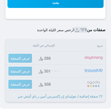
بحث
صفقات من
286 ﷼
/
أرخص سعر الليلة الواحدة
مزود
الإجمالي في الليلة
286 ﷼
عرض الصفقة
301 ﷼
عرض الصفقة
308 ﷼
عرض الصفقة
17 صفقة إضافية لـ هوليداي إن إكسبرس أمين ز باي آيتش جي