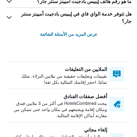
ما هو رقم هاتف إيبيس بادجيت أميينز سنتر جار؟
هل تتوفر خدمة الواي فاي في إيبيس بادجيت أميينز سنتر
جار؟
عرض المزيد من الأسئلة الشائعة
الملايين من التعليقات
تقييمات وتعليقات حقيقية من ملايين النزلاء، مثلك
تمامًا. احجز إقامتك المثالية بكل ثقة!
أفضل صفقات الفنادق
يبحث HotelsCombined في أكثر من 3 ملايين فندق
ومكان إقامة ويجمعهم في مكان واحد حتى تتمكن من
مقارنة أماكن الإقامة المثالية.
إلغاء مجاني
من الوارد أن تتغير الخطط — نتفهم ذلك. ولهذا يمكنك