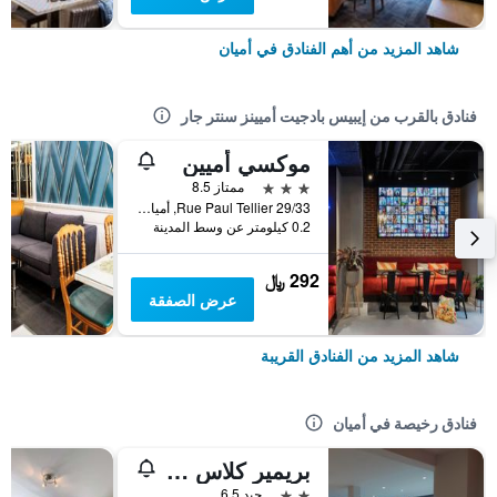
شاهد المزيد من أهم الفنادق في أميان
فنادق بالقرب من إيبيس بادجيت أميينز سنتر جار
موكسي أميين
3 نجوم
ممتاز 8.5
29/33 Rue Paul Tellier, أميان, إقليم سوم, فرنسا
0.2 كيلومتر عن وسط المدينة
292 ﷼
عرض الصفقة
شاهد المزيد من الفنادق القريبة
فنادق رخيصة في أميان
بريمير كلاس أمين
2 نجمتين
جيد 6.5