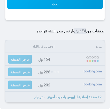
بحث
صفقات من
154 ﷼
/
أرخص سعر الليلة الواحدة
مزود
الإجمالي في الليلة
154 ﷼
عرض الصفقة
226 ﷼
عرض الصفقة
232 ﷼
عرض الصفقة
12 صفقة إضافية لـ إيبيس بادجيت أميينز سنتر جار