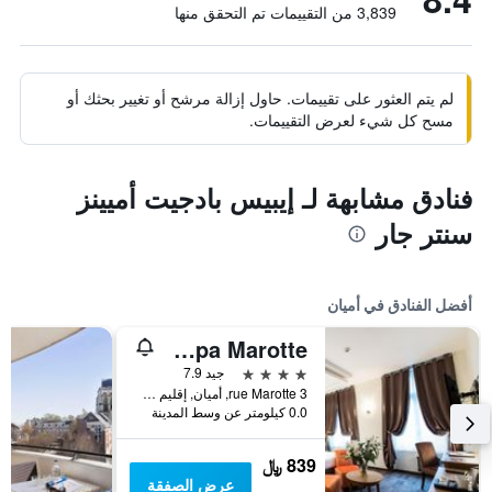
3,839 من التقييمات تم التحقق منها
لم يتم العثور على تقييمات. حاول إزالة مرشح أو تغيير بحثك أو
مسح كل شيء لعرض التقييمات.
فنادق مشابهة لـ إيبيس بادجيت أميينز
سنتر جار
أفضل الفنادق في أميان
Hôtel Spa Marotte
4 نجوم
جيد 7.9
3 rue Marotte, أميان, إقليم سوم, فرنسا
0.0 كيلومتر عن وسط المدينة
839 ﷼
عرض الصفقة