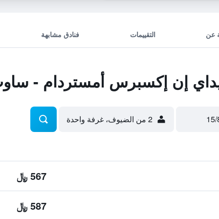
 عن
التقييمات
فنادق مشابهة
داي إن إكسبرس أمستردام - ساو
2 من الضيوف، غرفة واحدة
567 ﷼
587 ﷼