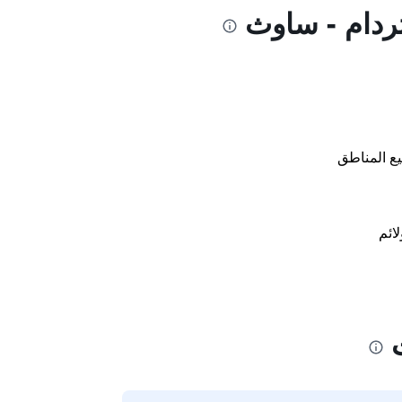
ردام - ساوث
ع المناطق
لائم