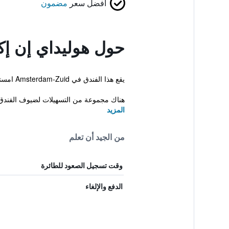
أفضل سعر
مضمون
حول هوليداي إن إ
يقع هذا الفندق في Amsterdam-Zuid امستردام، و يوفر غرفة اجتماعات، تأجير دراجات واستقبال على مدار الساعة. يقدم الفندق إقامة ذات 3 نجوم وغرفاً مكيفة.
هناك مجموعة من التسهيلات لضيوف الفندق 
المزيد
من الجيد أن تعلم
وقت تسجيل الصعود للطائرة
الدفع والإلغاء