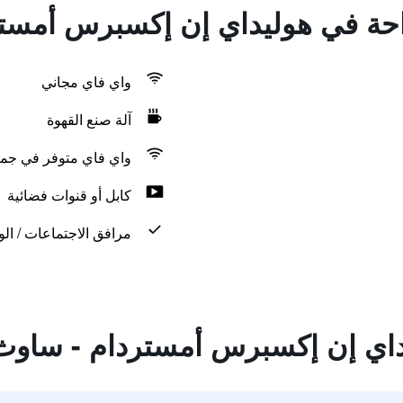
راحة في هوليداي إن إكسبرس أمست
واي فاي مجاني
آلة صنع القهوة
واي فاي متوفر في جمي
كابل أو قنوات فضائية
مرافق الاجتماعات / الو
داي إن إكسبرس أمستردام - ساوث