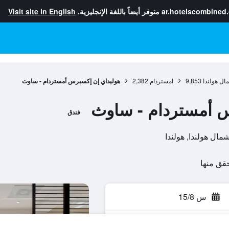
ar.hotelscombined
متوفر أيضاً باللغة الإنجليزية.
Visit site in English
ال هولندا
9,853
امستردام
2,382
هوليداي إن إكسبرس أمستردام - ساوث
س أمستردام - ساوث
فندق
س 15/8