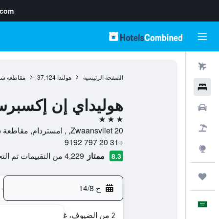
.com
رحلات طيران
الصفحة الرئيسية
هولندا
37,124
مقاطعة شم
فنادق
هوليداي إن إكسبر
سيارات
3 نجوم
حزم العروض
Zwaansvliet 20, , امستردام, مقاطعة شمال هولندا, هولندا
+31 20 797 9192
استكشاف
ممتاز
4,229 من التقييمات تم التحقق منها
8.3
رحلات
ج 14/8
-
العَرَبِيَّة
2 من الضيوف، غرفة واحدة