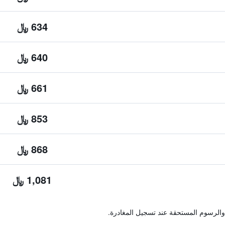
634 ﷼
640 ﷼
661 ﷼
853 ﷼
868 ﷼
1,081 ﷼
والرسوم المستحقة عند تسجيل المغادرة.