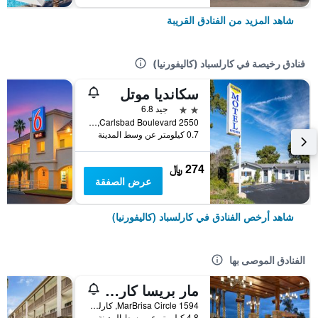
شاهد المزيد من الفنادق القريبة
فنادق رخيصة في كارلسباد (كاليفورنيا)
سكانديا موتل
2 نجمتين
جيد 6.8
2550 Carlsbad Boulevard, كارلسباد (كاليفورنيا), CA, الولايات المتحدة الأميريكية
0.7 كيلومتر عن وسط المدينة
274 ﷼
عرض الصفقة
شاهد أرخص الفنادق في كارلسباد (كاليفورنيا)
الفنادق الموصى بها
مار بريسا كارلسباد ريزورت
1594 MarBrisa Circle, كارلسباد (كاليفورنيا), CA, الولايات المتحدة الأميريكية
4.8 كيلومتر عن وسط المدينة