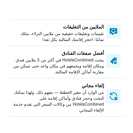
الملايين من التعليقات
تقييمات وتعليقات حقيقية من ملايين النزلاء، مثلك
تمامًا. احجز إقامتك المثالية بكل ثقة!
أفضل صفقات الفنادق
يبحث HotelsCombined في أكثر من 3 ملايين فندق
ومكان إقامة ويجمعهم في مكان واحد حتى تتمكن من
مقارنة أماكن الإقامة المثالية.
إلغاء مجاني
من الوارد أن تتغير الخطط — نتفهم ذلك. ولهذا يمكنك
البحث وحجز فنادق وأماكن إقامة على
HotelsCombined من وكالات السفر التي تقدم خدمة
الإلغاء المجاني