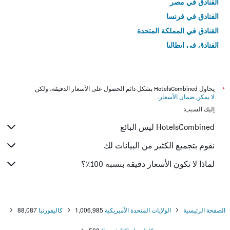
الفنادق في مصر
الفنادق في فرنسا
الفنادق في المملكة المتحدة
الفنادق في إيطاليا
الفنادق في تايلاند
*
يحاول HotelsCombined بشكل دائم الحصول على الأسعار الدقيقة، ولكن
لا يمكن ضمان الأسعار
.
إليك السبب:
HotelsCombined ليس البائع
نقوم بتجميع الكثير من البيانات لك
لماذا لا تكون الأسعار دقيقة بنسبة 100٪؟
الصفحة الرئيسية
الولايات المتحدة الأميريكية
1,006,985
كاليفورنيا
88,087