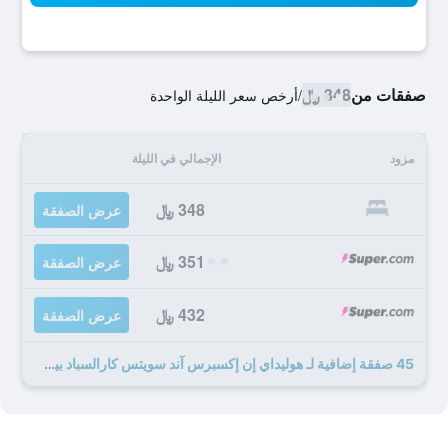
صفقات من
348 ﷼
/
أرخص سعر الليلة الواحدة
مزود
الإجمالي في الليلة
348 ﷼
عرض الصفقة
351 ﷼
عرض الصفقة
432 ﷼
عرض الصفقة
45 صفقة إضافية لـ هوليداي إن إكسبرس آند سويتس كارالسباد بيت ش ا باي آيتش جي