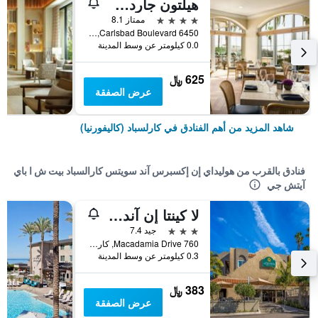
هيلتون جاردن إن كارلزباد بيتش
4 نجوم
ممتاز 8.1
6450 Carlsbad Boulevard, كارلسباد (كاليفورنيا), CA, الولايات المتحدة الأميريكية
0.0 كيلومتر عن وسط المدينة
625 ﷼
عرض الصفقة
شاهد المزيد من أهم الفنادق في كارلسباد (كاليفورنيا)
فنادق بالقرب من هوليداي إن إكسبرس آند سويتس كارالسباد بيت ش ا باي
آيتش جي
لا كينتا إن آند سويتس باي ويندام كارلزباد - ليجولاند أريا
3 نجوم
جيد 7.4
760 Macadamia Drive, كارلسباد (كاليفورنيا), CA, الولايات المتحدة الأميريكية
0.3 كيلومتر عن وسط المدينة
383 ﷼
عرض الصفقة