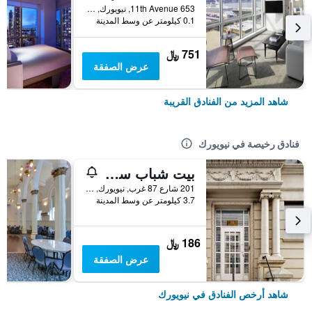
653 11th Avenue, نيويورك, NY, الولايات المتحدة الأميريكية
0.1 كيلومتر عن وسط المدينة
751 ﷼
عرض الصفقة
شاهد المزيد من الفنادق القريبة
فنادق رخيصة في نيويورك
بيت شباب سنترال بارك ويست
201 شارع 87 غرب, نيويورك, NY, الولايات المتحدة الأميريكية
3.7 كيلومتر عن وسط المدينة
186 ﷼
عرض الصفقة
شاهد أرخص الفنادق في نيويورك