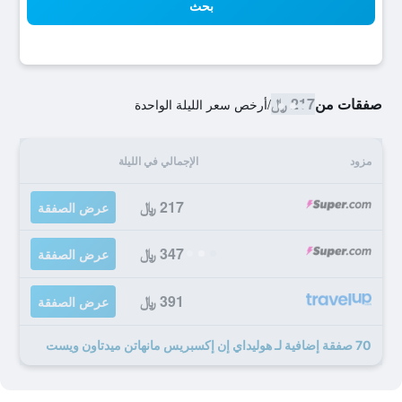
بحث
صفقات من
217 ﷼
/
أرخص سعر الليلة الواحدة
مزود
الإجمالي في الليلة
217 ﷼
عرض الصفقة
347 ﷼
عرض الصفقة
391 ﷼
عرض الصفقة
70 صفقة إضافية لـ هوليداي إن إكسبريس مانهاتن ميدتاون ويست