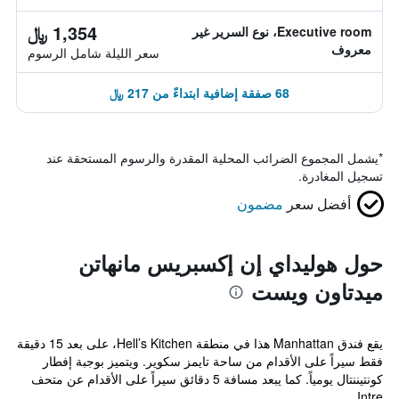
1,354 ﷼
Executive room، نوع السرير غير
معروف
سعر الليلة شامل الرسوم
68 صفقة إضافية ابتداءً من 217 ﷼
*
يشمل المجموع الضرائب المحلية المقدرة والرسوم المستحقة عند
تسجيل المغادرة.
أفضل سعر
مضمون
حول هوليداي إن إكسبريس مانهاتن
ميدتاون ويست
يقع فندق Manhattan هذا في منطقة Hell’s Kitchen، على بعد 15 دقيقة
فقط سيراً على الأقدام من ساحة تايمز سكوير. ويتميز بوجبة إفطار
كونتيننتال يومياً. كما يبعد مسافة 5 دقائق سيراً على الأقدام عن متحف
Intre...