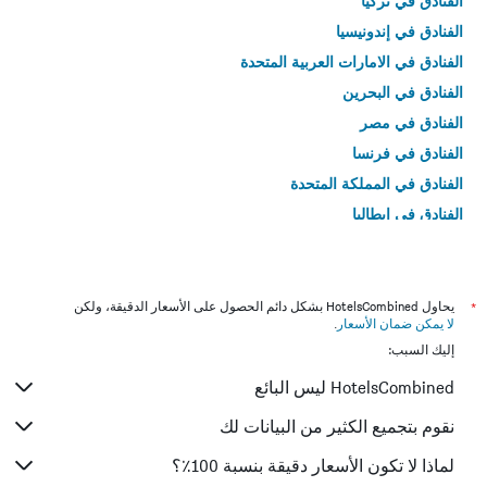
الفنادق في تركيا
الفنادق في إندونيسيا
الفنادق في الامارات العربية المتحدة
الفنادق في البحرين
الفنادق في مصر
الفنادق في فرنسا
الفنادق في المملكة المتحدة
الفنادق في إيطاليا
الفنادق في تايلاند
*
يحاول HotelsCombined بشكل دائم الحصول على الأسعار الدقيقة، ولكن
لا يمكن ضمان الأسعار
.
إليك السبب:
HotelsCombined ليس البائع
نقوم بتجميع الكثير من البيانات لك
لماذا لا تكون الأسعار دقيقة بنسبة 100٪؟