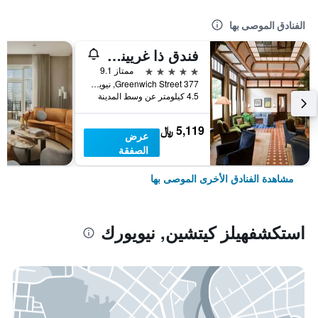
الفنادق الموصى بها
فندق ذا غريينيتش
5 نجوم
ممتاز 9.1
377 Greenwich Street, نيويورك, NY, الولايات المتحدة الأميريكية
4.5 كيلومتر عن وسط المدينة
5,119 ﷼
عرض
الصفقة
مشاهدة الفنادق الأخرى الموصى بها
استكشفهيلز كيتشين, نيويورك