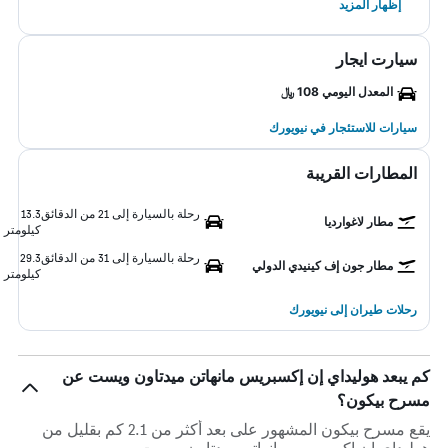
إظهار المزيد
سيارت ايجار
المعدل اليومي 108 ﷼
سيارات للاستئجار في نيويورك
المطارات القريبة
رحلة بالسيارة إلى 21 من الدقائق
13.3
مطار لاغوارديا
كيلومتر
رحلة بالسيارة إلى 31 من الدقائق
29.3
مطار جون إف كينيدي الدولي
كيلومتر
رحلات طيران إلى نيويورك
كم يبعد هوليداي إن إكسبريس مانهاتن ميدتاون ويست عن
مسرح بيكون؟
يقع مسرح بيكون المشهور على بعد أكثر من 2.1 كم بقليل من