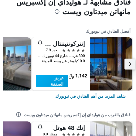
فنادق مشابهة لـ هوليداي إن إكسبريس
مانهاتن ميدتاون ويست
أفضل الفنادق في نيويورك
إنتركونتيننتال نيويورك تاميز سكوير
5 نجوم
جيد 7.9
300 غرب، شارع 44 نيويورك, نيويورك, NY, الولايات المتحدة الأميريكية
0.0 كيلومتر عن وسط المدينة
1,142 ﷼
عرض
الصفقة
شاهد المزيد من أهم الفنادق في نيويورك
فنادق بالقرب من هوليداي إن إكسبريس مانهاتن ميدتاون ويست
إنك 48 هوتل
5 نجوم
ممتاز 8.0